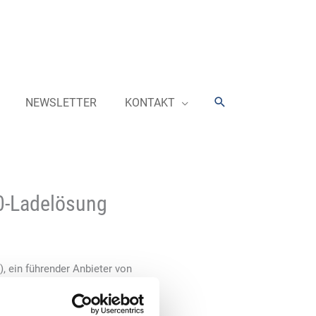
Suchen
NEWSLETTER
KONTAKT
0-Ladelösung
, ein führender Anbieter von
heute bekannt, dass die AC-
s Eichrechts entspricht. Die