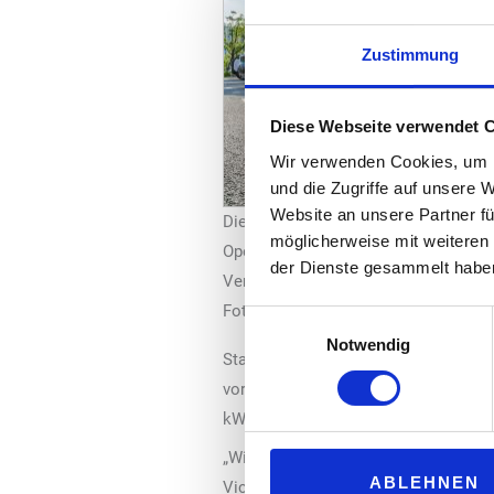
Zustimmung
Diese Webseite verwendet 
Wir verwenden Cookies, um I
und die Zugriffe auf unsere 
Website an unsere Partner fü
Die AC-Ladelösung CP6000 ist volls
möglicherweise mit weiteren
Open Charge Point Protocol (OCPP) 2
der Dienste gesammelt habe
Version des Open-Standards
Foto: ChargePoint
Einwilligungsauswahl
Notwendig
Stationshardware und Kundensupport 
vorzubereiten. Die Ladestation biete
kW an jedem Port. Sie steht für Skalie
„Wir freuen uns, unseren Kunden mit
ABLEHNEN
Vice President Europe bei ChargePoi