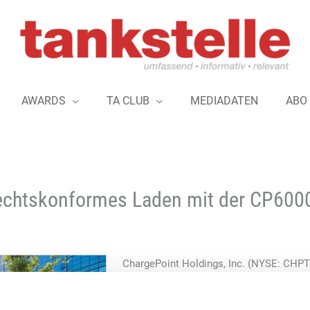
AWARDS
TA CLUB
MEDIADATEN
ABO
rechtskonformes Laden mit der CP600
ChargePoint Holdings, Inc. (NYSE: CHPT)
Ladelösungen für Elektrofahrzeuge, gibt 
Ladelösung CP6000 den Anforderungen de