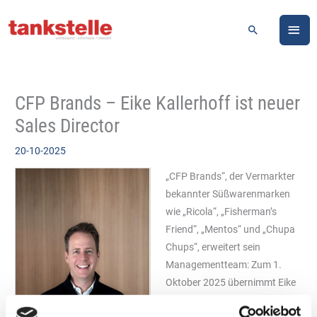
Zum
HA
Inhalt
Suchen
springen
CFP Brands – Eike Kallerhoff ist neuer
Sales Director
20-10-2025
„CFP Brands“, der Vermarkter
bekannter Süßwarenmarken
wie „Ricola“, „Fisherman’s
Friend“, „Mentos“ und „Chupa
Chups“, erweitert sein
Managementteam: Zum 1.
Oktober 2025 übernimmt Eike
Kallerhoff die Position des