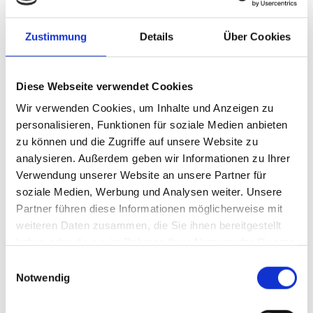
Sales Director. In dieser
Funktion ist er für die gesamte
Vertriebsorganisation des
Zustimmung
Details
Über Cookies
Eike Kallerhoff
Unternehmens verantwortlich
Foto: CFP Brands
und wird zugleich Teil des
Diese Webseite verwendet Cookies
Management Boards.
Wir verwenden Cookies, um Inhalte und Anzeigen zu
Unter Kallerhoffs Leitung stehen künftig rund 70 Mitarbeitende,
personalisieren, Funktionen für soziale Medien anbieten
die in fünf direkt unterstellten Bereichen organisiert sind. Damit
zu können und die Zugriffe auf unsere Website zu
übernimmt er die zentrale Verantwortung für die
analysieren. Außerdem geben wir Informationen zu Ihrer
Vertriebsorganisation bei „CFP Brands“. Kallerhoff bringt
Verwendung unserer Website an unsere Partner für
Erfahrung aus leitenden Positionen in Vertrieb, Einkauf und
soziale Medien, Werbung und Analysen weiter. Unsere
Category Management mit. Zuletzt war er als Senior Buying
Partner führen diese Informationen möglicherweise mit
Director International Brand Procurement und Prokurist bei „ALDI
weiteren Daten zusammen, die Sie ihnen bereitgestellt
Nord“ tätig. Zuvor hatte er verschiedene Führungspositionen bei
haben oder die sie im Rahmen Ihrer Nutzung der Dienste
„L’Oréal“ und „Mars“ inne. Nach Angaben des Unternehmens soll
gesammelt haben.
Einwilligungsauswahl
Kallerhoff die strategische Weiterentwicklung von „CFP Brands“
Notwendig
vorantreiben.
Ambitionierte Wachstumsziele