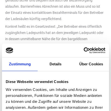
genauso sicher und bequem soll auch der Bezahlvorgang
ablaufen. Barrierefreies Abrechnen ist also ein Muss und so ist
der Einsatz eines kontaktlosen Bezahlterminals für den Betreiber
der Ladesäulen künftig verpflichtend.
Konkret heißt es im Gesetzestext: „Der Betreiber eines öffentlich
zugänglichen Ladepunkts hat an dem jeweiligen Ladepunkt oder
in dessen unmittelbarer Nähe die für den bargeldlosen
Zahlungsvorgang erforderliche Authentifizierung zu ermöglichen
und einen kontaktlosen Zahlungsvorgang mindestens mittels
eines gängigen Debit- und Kreditkartensystems anzubieten.“
John Kolthof, Chief Commercial Officer des Paymentanbieters für
Zustimmung
Details
Über Cookies
moderne Bezahllösungen CCV GmbH, begrüßt das: „Ein
Kartenterminal trägt dazu bei, dass auch beim Bezahlen an der
Diese Webseite verwendet Cookies
Ladesäule der gleiche Komfort verfügbar ist, den der Kunde bei
den Abläufen an der Tankstelle oder beim Einkaufen gewohnt ist.”
Wir verwenden Cookies, um Inhalte und Anzeigen zu
personalisieren, Funktionen für soziale Medien anbieten
Open Loop für einheitliches, barrierefreies Bezahlen
zu können und die Zugriffe auf unsere Website zu
Die Herausforderung dabei ist allerdings, alle gängigen Karten
analysieren. Außerdem geben wir Informationen zu Ihrer
oder Wallets dieser Welt – sowohl lokale Lösungen wie die