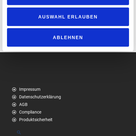
Betriebssystem basiert wie zum Beispiel das CCV IM30, weil dies
über einfach zu programmierende Apps mehrere Ladepunkte an
AUSWAHL ERLAUBEN
einem Bezahlterminal zusammenfasst. Alternativ ist mit dem
OPP-C60 & SCR-C & COR eine traditionelle PIN-Pad-Lösung mit
Kontaktlos-, Chip- und Magnetstreifenleser erhältlich.
ABLEHNEN
www.ccv.eu
Impressum
Datenschutzerklärung
AGB
Compliance
Produktsicherheit
Suchen