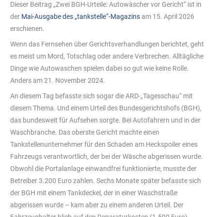
Dieser Beitrag „Zwei BGH-Urteile: Autowäscher vor Gericht“ ist in
der
Mai-Ausgabe des „tankstelle“-Magazins
am 15. April 2026
erschienen.
Wenn das Fernsehen über Gerichtsverhandlungen berichtet, geht
es meist um Mord, Totschlag oder andere Verbrechen. Alltägliche
Dinge wie Autowaschen spielen dabei so gut wie keine Rolle.
Anders am 21. November 2024.
An diesem Tag befasste sich sogar die ARD-„Tagesschau“ mit
diesem Thema. Und einem Urteil des Bundesgerichtshofs (BGH),
das bundesweit für Aufsehen sorgte. Bei Autofahrern und in der
Waschbranche. Das oberste Gericht machte einen
Tankstellenunternehmer für den Schaden am Heckspoiler eines
Fahrzeugs verantwortlich, der bei der Wäsche abgerissen wurde.
Obwohl die Portalanlage einwandfrei funktionierte, musste der
Betreiber 3.200 Euro zahlen. Sechs Monate später befasste sich
der BGH mit einem Tankdeckel, der in einer Waschstraße
abgerissen wurde – kam aber zu einem anderen Urteil. Der
Fahrzeughalter blieb auf den Reparaturkosten (1.500 Euro)