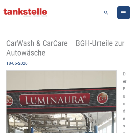
Zum
HA
Inhalt
Suchen
springen
CarWash & CarCare – BGH-Urteile zur
Autowäsche
18-06-2026
D
er
B
u
n
d
e
s