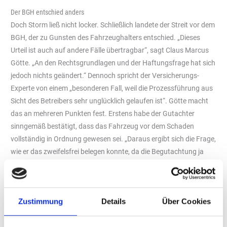
Der BGH entschied anders
Doch Storm ließ nicht locker. Schließlich landete der Streit vor dem
BGH, der zu Gunsten des Fahrzeughalters entschied. „Dieses
Urteil ist auch auf andere Fälle übertragbar“, sagt Claus Marcus
Götte. „An den Rechtsgrundlagen und der Haftungsfrage hat sich
jedoch nichts geändert.“ Dennoch spricht der Versicherungs-
Experte von einem „besonderen Fall, weil die Prozessführung aus
Sicht des Betreibers sehr unglücklich gelaufen ist“. Götte macht
das an mehreren Punkten fest. Erstens habe der Gutachter
sinngemäß bestätigt, dass das Fahrzeug vor dem Schaden
vollständig in Ordnung gewesen sei. „Daraus ergibt sich die Frage,
wie er das zweifelsfrei belegen konnte, da die Begutachtung ja
erst nach dem Defekt stattgefunden hat.“ Zweitens habe es bei
diesem Fahrzeug-Typ schon zuvor eine Rückrufaktion des
Herstellers gegeben – interessanterweise wegen mangelhaft
Zustimmung
Details
Über Cookies
befestigten Spoilers. „War dieses Fahrzeug vielleicht auch davon
betroffen?“, mutmaßt Götte. „Das nährt den Verdacht, dass der