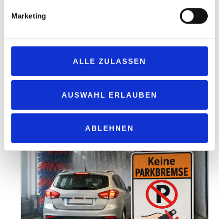
sich das Gericht nicht.
Marketing
Der abgerissene Tankdeckel
Das zeigt wieder einmal, dass es bei juristischen Streitfällen auf
jeden Punkt und jedes Komma ankommen kann. Der besagte
zweite Fall, der ebenfalls beim BGH landete, macht zudem
ALLE ZULASSEN
deutlich, dass das Gericht keineswegs gewillt ist,
Schadenersatzforderungen von Waschkunden Tür und Tor zu
öffnen. Bei dem Urteil vom 22. Mai 2025 ging es um den
AUSWAHL ERLAUBEN
Tankdeckel eines BMW X3, der 2022 in einer Waschstraße
abgerissen wurde.
ABLEHNEN