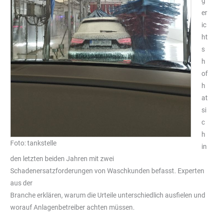
g
er
ic
ht
s
h
of
h
at
si
c
h
Foto: tankstelle
in
den letzten beiden Jahren mit zwei
Schadenersatzforderungen von Waschkunden befasst. Experten
aus der
Branche erklären, warum die Urteile unterschiedlich ausfielen und
worauf Anlagenbetreiber achten müssen.