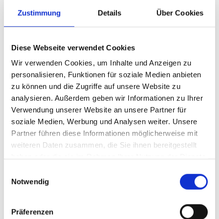
und bildet einen anhaltenden Abperleffekt. Wasser und Schmutz
Zustimmung
Details
Über Cookies
tropfen so mühelos von der Windschutzscheibe ab“, erklärt Dr.
Richard Meurer, Entwicklungsleiter bei Caramba. „Unsere
innovative Technologie sorgt dafür, dass die behandelten
Diese Webseite verwendet Cookies
Scheiben langfristig sauber bleiben und Autofahrer auch bei
Wir verwenden Cookies, um Inhalte und Anzeigen zu
schlechten Wetterbedingungen eine verbesserte Sicht genießen
personalisieren, Funktionen für soziale Medien anbieten
können. Das erhöht nicht zuletzt die Sicherheit.“ Meurer empfiehlt:
zu können und die Zugriffe auf unsere Website zu
„Für einen optimalen Abperleffekt sollte man den Vorratsbehälter
analysieren. Außerdem geben wir Informationen zu Ihrer
vor der Erstbefüllung allerdings vollständig leersprühen.“
Verwendung unserer Website an unsere Partner für
soziale Medien, Werbung und Analysen weiter. Unsere
Scheibenreiniger-Rundumpaket
Partner führen diese Informationen möglicherweise mit
weiteren Daten zusammen, die Sie ihnen bereitgestellt
Die leuchtend rote Farbe des Easy Clean Scheibenreinigers
haben oder die sie im Rahmen Ihrer Nutzung der Dienste
ermöglicht bei der Befüllung eine einfache Identifizierung und
gesammelt haben.
Einwilligungsauswahl
Handhabung. Darüber hinaus ist der Scheibenreiniger auch für
Notwendig
Fächerdüsen geeignet, sodass jeder Winkel der
Windschutzscheibe erreicht werden kann. Durch sein
Präferenzen
Konzentratverhältnis von 1:4 ist er äußerst ergiebig, aus den von