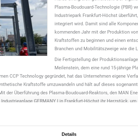
Plasma-Boudouard-Technologie (PBR) wu
Industriepark Frankfurt-Höchst überführt,
integriert wird. Damit sind alle Kompone
kommenden Jahr mit der Produktion von
Kraftstoffen zu beginnen und einen entsc
Branchen und Mobilitätszweige wie die Lu
Die Fertigstellung der Produktionsanlag
Meilenstein, dem eine rund 15-jährige P
men CCP Technology gegründet, hat das Unternehmen eigene Verfah
nthetische Kraftstoffe umzuwandeln und hält auf dieses sogenannt
. Mit der Überführung des Plasma-Boudouard-Reaktors, den MAN Ene
ie Industrieanlage GERMANY I in Frankfurt-Höchst ihr Herzstück, um 
ns auf der Zielgeraden unserer Vision von erneuerbaren Kraftstoffen
en und Kollegen, allen Gesellschaftern, sowie den vielen Dienstleis
ch gewesen wäre“, sagt Dr. Mark Misselhorn, CEO und Gründer von 
Details