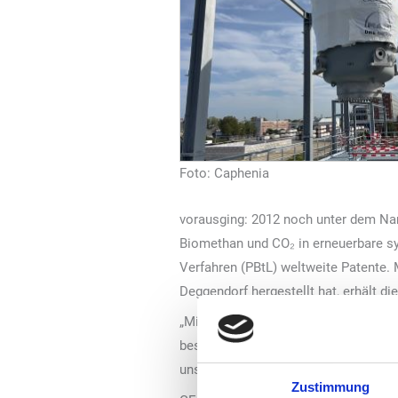
Foto: Caphenia
vorausging: 2012 noch unter dem Na
Biomethan und CO₂ in erneuerbare sy
Verfahren (PBtL) weltweite Patente
Deggendorf hergestellt hat, erhält d
„Mit dem heutigen Tag befinden wir u
besonderer Dank gilt allen Kolleginn
unsere bisherige Reise nicht mögli
Zustimmung