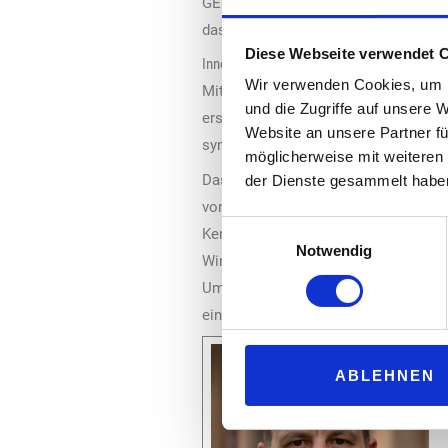
GERMANY I entsteht in Kooperation 
das Land Hessen finanziell gefördert
Diese Webseite verwendet 
Innovation aus Deutschland
Wir verwenden Cookies, um I
Mit der Implementierung des Reaktors
und die Zugriffe auf unsere 
ersten Halbjahrs 2025: Die Anlage s
Website an unsere Partner fü
synthetische Kraftstoffe produzieren,
möglicherweise mit weiteren
Das Mehrzonen-Reaktorkonzept erweis
der Dienste gesammelt habe
von Strom, Biomethan und CO₂ in Synt
Einwilligungsauswahl
Kerosin bzw. SAF (Sustainable Aviat
Notwendig
Wirkungsgrad und die produzierten K
Umrüstungen oder neue Infrastruktu
eine CO₂-Reduktion von 92 % als indu
ABLEHNEN