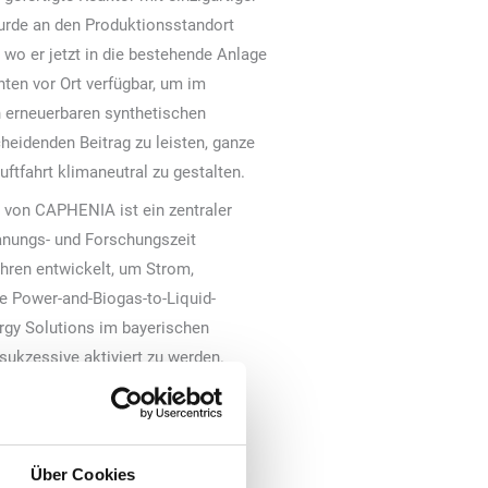
rde an den Produktionsstandort
 wo er jetzt in die bestehende Anlage
nten vor Ort verfügbar, um im
 erneuerbaren synthetischen
heidenden Beitrag zu leisten, ganze
ftfahrt klimaneutral zu gestalten.
e von CAPHENIA ist ein zentraler
lanungs- und Forschungszeit
ren entwickelt, um Strom,
e Power-and-Biogas-to-Liquid-
rgy Solutions im bayerischen
sukzessive aktiviert zu werden.
 für klimaneutrale Mobilität. Mein
tern und Weggefährten, ohne die
CAPHENIA.
Über Cookies