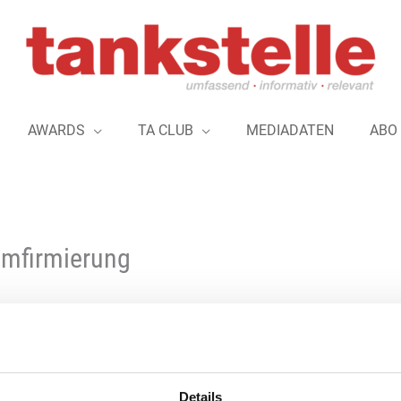
AWARDS
TA CLUB
MEDIADATEN
ABO
Umfirmierung
„Chemieanlagenbau Chemnitz GmbH“ firm
GmbH. Die Umbenennung und das Refre
Brückenschlag zwischen Tradition und F
Details