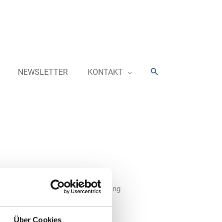
Suchen
NEWSLETTER
KONTAKT
iert ab sofort als CAC Engineering
sh des Logos sollen den
ortschritt symbolisieren.
Über Cookies