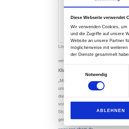
Diese Webseite verwendet 
Wir verwenden Cookies, um I
und die Zugriffe auf unsere 
Website an unsere Partner fü
Logo: CAC Engineering GmbH
möglicherweise mit weiteren
der Dienste gesammelt habe
vertrauensvolle Partnerschaften zu 
Einwilligungsauswahl
Klimaneutrales Benzin
Notwendig
„Mit der Umfirmierung setzen wir ein
unsere Werte zu stärken, innovative 
die Herstellung klimaneutralen Benz
vor mehr als 10 Jahren, leisten wir n
ABLEHNEN
Stolz auf unsere Vergangenheit sowie
gemeinsam fortzusetzen.“