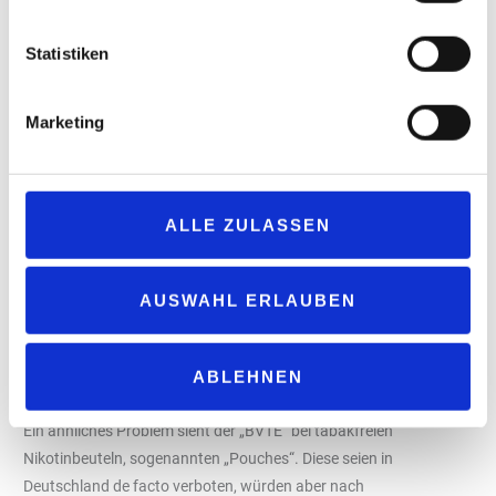
Verband spricht sich für gezielte Kontrollen,
regelmäßige Testkäufe und höhere
Statistiken
Strafzahlungen bei wiederholten Verstößen
aus. „Bußgelder dürfen kein einkalkulierbarer
Marketing
Kostenfaktor sein, sondern müssen Verstöße
unattraktiv machen und den Verkauf an
Jugendliche wirksam unterbinden. Der
ALLE ZULASSEN
wirksamste Hebel des Staates bleibt eine
ausgewogene Steuerpolitik, die legale
Produkte nicht unnötig verteuert und damit
AUSWAHL ERLAUBEN
den Schwarzmarkt zusätzlich begünstigt“, so
Mücke.
ABLEHNEN
Ein ähnliches Problem sieht der „BVTE“ bei tabakfreien
Nikotinbeuteln, sogenannten „Pouches“. Diese seien in
Deutschland de facto verboten, würden aber nach