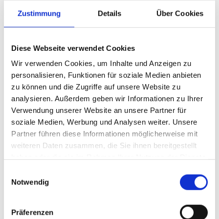
Bundesländer sollen folgen, als nächstes das Saarland.
Zustimmung
Details
Über Cookies
Verband fordert stärkeren Vollzug
Aus Sicht des „BVTE“ liegt ein wesentliches Problem in der
Durchsetzung bestehender Vorgaben. Die Marktüberwachung sei
Diese Webseite verwendet Cookies
bundesweit auf mehrere hundert Behörden verteilt, wodurch
Wir verwenden Cookies, um Inhalte und Anzeigen zu
Verstöße nicht immer konsequent verfolgt würden. Der Verband
personalisieren, Funktionen für soziale Medien anbieten
verweist zudem auf Steuerausfälle von mehr als 26 Millionen Euro
zu können und die Zugriffe auf unsere Website zu
im Jahr 2025. Das Mitgliedsunternehmen „Imperial Brands
analysieren. Außerdem geben wir Informationen zu Ihrer
Reemtsma“ weist in seinem „Schwarzmarkttracker“ für das
Verwendung unserer Website an unsere Partner für
laufende Jahr bislang einen Steuerschaden von mindestens
soziale Medien, Werbung und Analysen weiter. Unsere
9.732.474 Euro aus, Stand Mai.
Partner führen diese Informationen möglicherweise mit
weiteren Daten zusammen, die Sie ihnen bereitgestellt
haben oder die sie im Rahmen Ihrer Nutzung der Dienste
„Deutschland hat ein Vollzugsproblem.
gesammelt haben.
Einwilligungsauswahl
Politik und Behörden müssen Rechtsverstöße
Notwendig
entschlossener verfolgen und härter
sanktionieren“, erklärt Jan Mücke,
Präferenzen
Hauptgeschäftsführer des „BVTE“. Der