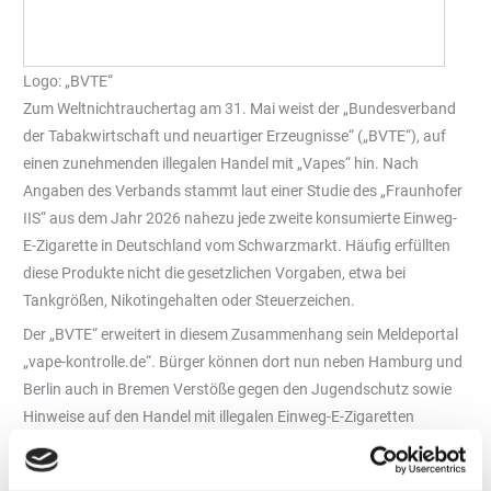
Logo: „BVTE“
Zum Weltnichtrauchertag am 31. Mai weist der „Bundesverband
der Tabakwirtschaft und neuartiger Erzeugnisse“ („BVTE“), auf
einen zunehmenden illegalen Handel mit „Vapes“ hin. Nach
Angaben des Verbands stammt laut einer Studie des „Fraunhofer
IIS“ aus dem Jahr 2026 nahezu jede zweite konsumierte Einweg-
E-Zigarette in Deutschland vom Schwarzmarkt. Häufig erfüllten
diese Produkte nicht die gesetzlichen Vorgaben, etwa bei
Tankgrößen, Nikotingehalten oder Steuerzeichen.
Der „BVTE“ erweitert in diesem Zusammenhang sein Meldeportal
„vape-kontrolle.de“. Bürger können dort nun neben Hamburg und
Berlin auch in Bremen Verstöße gegen den Jugendschutz sowie
Hinweise auf den Handel mit illegalen Einweg-E-Zigaretten
melden. Die Hinweise werden nach Verbandsangaben
automatisch an die zuständigen Behörden weitergeleitet. Weitere