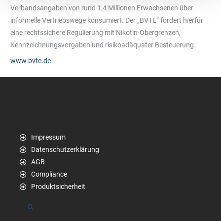
Verbandsangaben von rund 1,4 Millionen Erwachsenen über
informelle Vertriebswege konsumiert. Der „BVTE“ fordert hierfür
eine rechtssichere Regulierung mit Nikotin-Obergrenzen,
Kennzeichnungsvorgaben und risikoadäquater Besteuerung.
www.bvte.de
Impressum
Datenschutzerklärung
AGB
Compliance
Produktsicherheit
Suchen