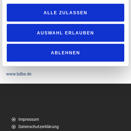
Schindler betont zudem, dass die Forderung des
ALLE ZULASSEN
Bundeslandwirtschaftsministers die Nebenwirkung habe, die
Nachhaltigkeitsvorhaben und Resilienz anderer Sektoren wie der
Industrie zu schwächen. „Ethanol wird europaweit auch als
AUSWAHL ERLAUBEN
Basischemikalie eingesetzt und für diesen Zweck nicht mehr aus
fossilen Quellen gewonnen. Es ist damit auch elementarer
Bestandteil der Liefer- und Produktionsketten der heimischen
ABLEHNEN
pharmazeutischen und der chemischen Industrie“, so Schindler
abschließend.
www.bdbe.de
Impressum
Datenschutzerklärung