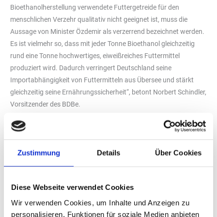
Bioethanolherstellung verwendete Futtergetreide für den
menschlichen Verzehr qualitativ nicht geeignet ist, muss die
Aussage von Minister Özdemir als verzerrend bezeichnet werden.
Es ist vielmehr so, dass mit jeder Tonne Bioethanol gleichzeitig
rund eine Tonne hochwertiges, eiweißreiches Futtermittel
produziert wird. Dadurch verringert Deutschland seine
Importabhängigkeit von Futtermitteln aus Übersee und stärkt
gleichzeitig seine Ernährungssicherheit“, betont Norbert Schindler,
Vorsitzender des BDBe.
Gleichzeitig reduziert die Beimischung von Bioethanol zu Benzin
die CO2-Emissionen im Straßenverkehr um etwa drei Millionen
Tonnen jährlich. „Biokraftstoffe sind aktuell und auch in den
Zustimmung
Details
Über Cookies
nächsten Jahren die einzig wirksame Möglichkeit zur
Treibhausgasminderung im Straßenverkehr. Mehr als 45 Millionen
Pkw mit Verbrennungsmotoren, die auch nach 2030 noch auf
Diese Webseite verwendet Cookies
deutschen Straßen unterwegs sein werden, können nur mit
Wir verwenden Cookies, um Inhalte und Anzeigen zu
erneuerbaren Kraftstoffen defossilisiert werden“, so Schindler zur
personalisieren, Funktionen für soziale Medien anbieten
Bedeutung von Biokraftstoffen.