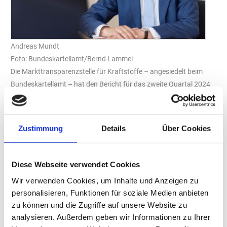
Andreas Mundt
Foto: Bundeskartellamt/Bernd Lammel
Die Markttransparenzstelle für Kraftstoffe – angesiedelt beim
Bundeskartellamt – hat den Bericht für das zweite Quartal 2024
veröffentlicht. Die aktuelle Ausgabe analysiert die Kraftstoffpreise
und gibt wichtige Verbrauchertipps.
Andreas Mundt, Präsident des Bundeskartellamtes:
„Die
Zustimmung
Details
Über Cookies
Preisaufschläge an den Autobahntankstellen sind in den letzten
Wochen noch einmal deutlich gestiegen. Derzeit bezahlt man an
der Autobahn für Benzin und Diesel über 40 Cent mehr pro Liter.
Diese Webseite verwendet Cookies
Hinzu kommt, dass sich das Muster der regelmäßigen
Wir verwenden Cookies, um Inhalte und Anzeigen zu
Preisschwankungen im Laufe eines Tages geändert hat.
personalisieren, Funktionen für soziale Medien anbieten
Nachmittags ist eine weitere Preisspitze hinzugekommen. Gerade
zu können und die Zugriffe auf unsere Website zu
jetzt, zur Sommerferienzeit und bei langen Autoreisen in den
analysieren. Außerdem geben wir Informationen zu Ihrer
Urlaub, lohnt es sich also umso mehr, Tank-Apps zu nutzen und