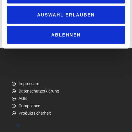
Preisabstand zwischen dem teuersten und günstigsten
Bundesland sank im zweiten Quartal von ca. 8 Cent auf ca.
AUSWAHL ERLAUBEN
5 bzw. 6 Cent pro Liter (je nach Kraftstoff).
Bundeskartellamt – Startseite – Kraftstoff-News 07/24
ABLEHNEN
www.bundeskartellamt.de
Impressum
Datenschutzerklärung
AGB
Compliance
Produktsicherheit
Suchen