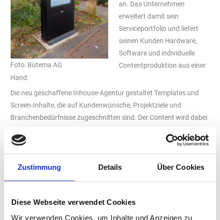
an. Das Unternehmen
erweitert damit sein
Serviceportfolio und liefert
seinen Kunden Hardware,
Software und individuelle
Foto: Bütema AG
Contentproduktion aus einer
Hand.
Die neu geschaffene Inhouse-Agentur gestaltet Templates und
Screen-Inhalte, die auf Kundenwünsche, Projektziele und
Branchenbedürfnisse zugeschnitten sind. Der Content wird dabei
so entwickelt, dass er inhaltlich und technisch mit dem „Bütema“
Digital Signage System kompatibel ist. Optional übernimmt das
Team auch die vollständige Einspielung der Inhalte in das Content
Management System inklusive Zeitplanung, Aktualisierung und
Zustimmung
Details
Über Cookies
Monitoring.
„Mit der neuen Inhouse-Agentur gehen wir einen weiteren Schritt
Diese Webseite verwendet Cookies
in Richtung Full-Service. Unsere Kunden erhalten nicht nur die
Wir verwenden Cookies, um Inhalte und Anzeigen zu
Technologie, sondern auch die passenden Inhalte – professionell