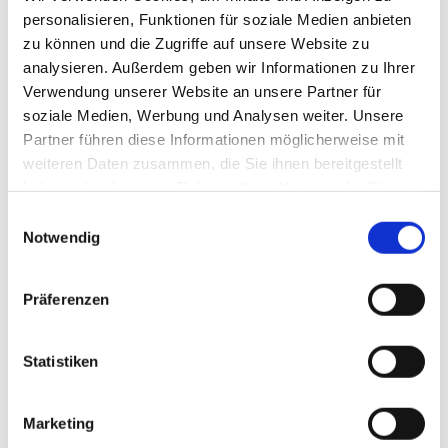
personalisieren, Funktionen für soziale Medien anbieten
produziert, strategisch geplant und effizient umgesetzt. Das spart
zu können und die Zugriffe auf unsere Website zu
Zeit, sorgt für Konsistenz und macht Digital Signage zum echten
analysieren. Außerdem geben wir Informationen zu Ihrer
Mehrwert“, so Lutz Hollmann-Raabe, CSO & COO der „Bütema
Verwendung unserer Website an unsere Partner für
AG“.
soziale Medien, Werbung und Analysen weiter. Unsere
Erste Projekte realisiert
Partner führen diese Informationen möglicherweise mit
Bereits
weiteren Daten zusammen, die Sie ihnen bereitgestellt
umgesetzt
haben oder die sie im Rahmen Ihrer Nutzung der Dienste
wurden
gesammelt haben.
Einwilligungsauswahl
Projekte für
Notwendig
die Stadt
Hockenheim
Präferenzen
mit einem
Foto: Bütema AG
digitalen
Stadtinformationssystem und Menüboards für den „Circus
Statistiken
Krone“ in München. Für das Fashion Label „Luisa Cerano“
realisierte „Bütema“ visuelles Storytelling im Pop-up-Store in
Marketing
Stuttgart mit einem auf die Markenwelt abgestimmten