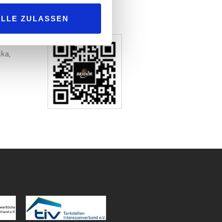
 Olivenöl und einem fermentierten
ALLE ZULASSEN
 roter
ika,