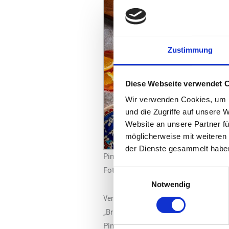
Zustimmung
Diese Webseite verwendet 
Wir verwenden Cookies, um I
und die Zugriffe auf unsere 
Website an unsere Partner fü
möglicherweise mit weiteren
der Dienste gesammelt habe
Pinsa alle pere e gorgonzola
Foto: Bridor
Einwilligungsauswahl
Notwendig
Verschiedene Größen und Rezepte
„Bridor“ bietet zwei Pinsa-Formate a
Pinsas von „Bridor“ zeichnen sich du