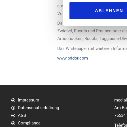
aus. Sie basieren auf einem traditio
ABLEHNEN
Vorteig (Biga-Teig).
Das Whitepaper enthält zudem Rezepti
Zwiebel, Rucola und Rosinen oder die 
Artischocken, Rucola, Taggiasca-Oli
Das Whitepaper mit weiteren Informat
www.bridor.com
Impressum
media
Datenschutzerklärung
Am Bol
AGB
76534
Compliance
Telefo