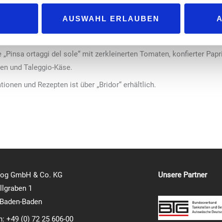
nellen italienischen Rezept mit Weizen- und Reismehl, extra nativem
AUSWAHL ERLAUBEN
deen, wie die „Pinsa alle pere e gorgonzola“ mit Birne, Gorgonzola,
„Pinsa ortaggi del sole“ mit zerkleinerten Tomaten, konfierter Papr
ven und Taleggio-Käse.
ionen und Rezepten ist über „Bridor“ erhältlich.
log GmbH & Co. KG
Unsere Partner
lgraben 1
 Baden-Baden
n: +49 (0) 72 25 606-00