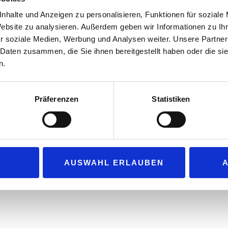
egrüßung / Eröffnung und Keynote- Block (tba)
nhalte und Anzeigen zu personalisieren, Funktionen für soziale
 / Workshop und Networking
Website zu analysieren. Außerdem geben wir Informationen zu I
e
r soziale Medien, Werbung und Analysen weiter. Unsere Partner
 Daten zusammen, die Sie ihnen bereitgestellt haben oder die s
ng
n.
g und Preisverleihung „Deutschlands beste Kassenzone 2026“
Präferenzen
Statistiken
assenzone 2026
tschlands beste Kassenzone 2026“ in unterschiedlichen Kategorien g
Lebensmittelhandel“, mit Unterstützung von „Mars Wrigley“ sowie 
ge eines Kriterienkatalogs prämiert das Fachgremium Deutschlan
AUSWAHL ERLAUBEN
pfung ausgelegt und stößt in der Branche auf große Resonanz. Die
ecks der Fach-Jury geprüft, sodass die tatsächliche Leistung im