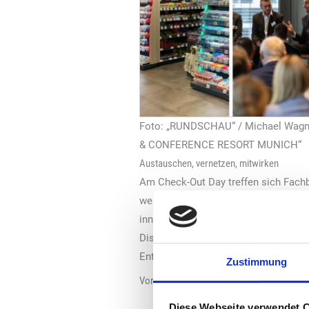
Foto: „RUNDSCHAU“ / Michael Wagn
& CONFERENCE RESORT MUNICH“
Austauschen, vernetzen, mitwirken
Am Check-Out Day treffen sich Fachb
werden aktuelle Trends, Technologie
innovative PoS-Konzepte und Warenin
Diskussionsrunden, an denen sie ak
Entscheidungsträgern sowie Innovato
Zustimmung
Vorläufiges Tagesprogramm (Details folge
12:30 – 13:00 Uhr Ankommen 
Diese Webseite verwendet 