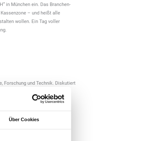
in München ein. Das Branchen-
r Kassenzone – und heißt alle
talten wollen. Ein Tag voller
ng.
, Forschung und Technik. Diskutiert
 Kassenzone. Einerseits werden
essante Vorträge sowie
chen Austausch zwischen
 entspannter Atmosphäre.
Über Cookies