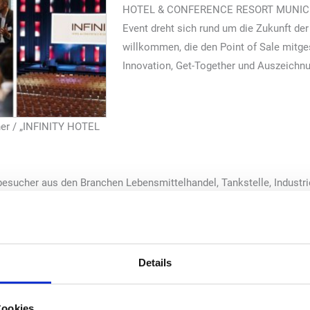
HOTEL & CONFERENCE RESORT MUNICH“ 
Event dreht sich rund um die Zukunft de
willkommen, die den Point of Sale mitges
Innovation, Get-Together und Auszeichnu
er / „INFINITY HOTEL
esucher aus den Branchen Lebensmittelhandel, Tankstelle, Industrie
n, Best Practices im Bereich des Self-Check-Outs und der digitalen
szenierung vorgestellt, andererseits erwartet die Teilnehmer inter
tiv mitwirken dürfen. Der Check-Out Day ermöglicht einen dynamis
ren aus der Branche und bietet eine Plattform zum Vernetzen – in
Details
n):
der Gäste und Lunchbuffet
Cookies