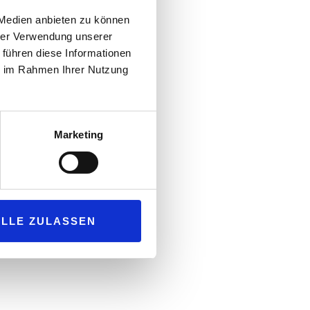
 Medien anbieten zu können
hrer Verwendung unserer
 führen diese Informationen
ie im Rahmen Ihrer Nutzung
Marketing
ekürt. Die Jury setzt sich aus
Experten aus Marktforschung und
ds beste Kassenzone – die
ALLE ZULASSEN
 eingereichten Anmeldeunterlagen
 Tagesgeschäft abgeglichen werden