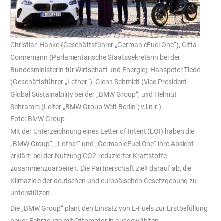
Christian Hanke (Geschäftsführer „German eFuel One“), Gitta
Connemann (Parlamentarische Staatssekretärin bei der
Bundesministerin für Wirtschaft und Energie), Hanspeter Tiede
(Geschäftsführer „Lother“), Glenn Schmidt (Vice President
Global Sustainability bei der „BMW Group“, und Helmut
Schramm (Leiter „BMW Group Welt Berlin“; v.l.n.r.).
Foto: BMW Group
Mit der Unterzeichnung eines Letter of Intent (LOI) haben die
„BMW Group“, „Lother“ und „German eFuel One“ ihre Absicht
erklärt, bei der Nutzung CO2-reduzierter Kraftstoffe
zusammenzuarbeiten. Die Partnerschaft zielt darauf ab, die
Klimaziele der deutschen und europäischen Gesetzgebung zu
unterstützen.
Die „BMW Group“ plant den Einsatz von E-Fuels zur Erstbefüllung
neuer Fahrzeuge mit Ottomotor in ausgewählten