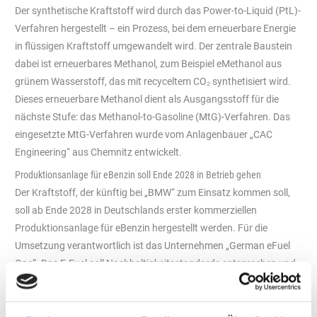
Der synthetische Kraftstoff wird durch das Power-to-Liquid (PtL)-
Verfahren hergestellt – ein Prozess, bei dem erneuerbare Energie
in flüssigen Kraftstoff umgewandelt wird. Der zentrale Baustein
dabei ist erneuerbares Methanol, zum Beispiel eMethanol aus
grünem Wasserstoff, das mit recyceltem CO₂ synthetisiert wird.
Dieses erneuerbare Methanol dient als Ausgangsstoff für die
nächste Stufe: das Methanol-to-Gasoline (MtG)-Verfahren. Das
eingesetzte MtG-Verfahren wurde vom Anlagenbauer „CAC
Engineering“ aus Chemnitz entwickelt.
Produktionsanlage für eBenzin soll Ende 2028 in Betrieb gehen
Der Kraftstoff, der künftig bei „BMW“ zum Einsatz kommen soll,
soll ab Ende 2028 in Deutschlands erster kommerziellen
Produktionsanlage für eBenzin hergestellt werden. Für die
Umsetzung verantwortlich ist das Unternehmen „German eFuel
One“. Das E-Fuel soll Nachhaltigkeitsstandards entsprechen und
eine Reduktion der CO₂-Neuemissionen von bis zu 90 Prozent
aufweisen, bestätigt durch Zertifizierungen wie „REDcert“.