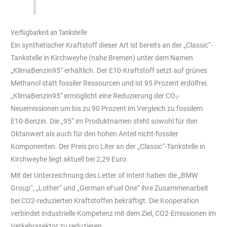
Verfügbarkeit an Tankstelle
Ein synthetischer Kraftstoff dieser Art ist bereits an der „Classic“-
Tankstelle in Kirchweyhe (nahe Bremen) unter dem Namen
„KlimaBenzin95“ erhältlich. Der E10-Kraftstoff setzt auf grünes
Methanol statt fossiler Ressourcen und ist 95 Prozent erdölfrei.
„KlimaBenzin95″ ermöglicht eine Reduzierung der CO₂-
Neuemissionen um bis zu 90 Prozent im Vergleich zu fossilem
E10-Benzin. Die „95“ im Produktnamen steht sowohl für den
Oktanwert als auch für den hohen Anteil nicht-fossiler
Komponenten. Der Preis pro Liter an der „Classic“-Tankstelle in
Kirchweyhe liegt aktuell bei 2,29 Euro.
Mit der Unterzeichnung des Letter of Intent haben die „BMW
Group“, „Lother“ und „German eFuel One“ ihre Zusammenarbeit
bei CO2-reduzierten Kraftstoffen bekräftigt. Die Kooperation
verbindet industrielle Kompetenz mit dem Ziel, CO2-Emissionen im
Verkehrssektor zu reduzieren.