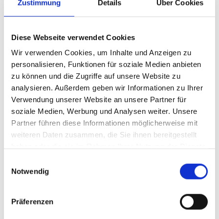
Zustimmung
Details
Über Cookies
„Mit dieser Kooperation
setzen wir ein starkes
Diese Webseite verwendet Cookies
Signal für den
Wir verwenden Cookies, um Inhalte und Anzeigen zu
Markthochlauf von E-
personalisieren, Funktionen für soziale Medien anbieten
Fuels in Deutschland.
zu können und die Zugriffe auf unsere Website zu
Christian Hanke, CEO
BMW zeigt damit, dass
analysieren. Außerdem geben wir Informationen zu Ihrer
von „German eFuel One“
nachhaltige Kraftstoffe
Verwendung unserer Website an unsere Partner für
Foto: Uwe Kloessin/Ben
soziale Medien, Werbung und Analysen weiter. Unsere
ein essenzieller
Schulz Partner
Partner führen diese Informationen möglicherweise mit
Bestandteil der Mobilität
weiteren Daten zusammen, die Sie ihnen bereitgestellt
von morgen sind. Unser Ziel ist es, E-Fuels in
haben oder die sie im Rahmen Ihrer Nutzung der Dienste
großer Breite verfügbar zu machen und so
gesammelt haben.
Einwilligungsauswahl
eine schnelle und wirkungsvolle CO₂-
Notwendig
Reduktion im Verkehr zu ermöglichen.“
Christian Hanke, CEO von „German eFuel
Präferenzen
One“