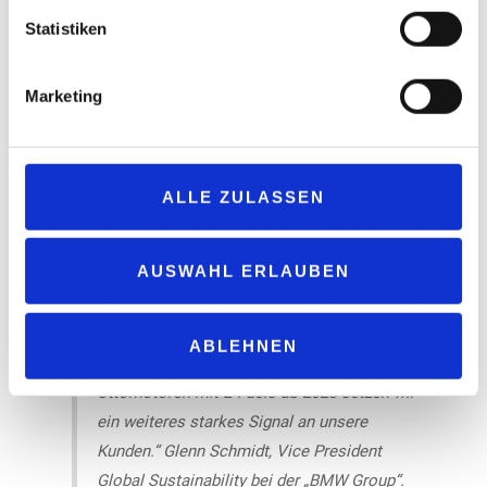
Statistiken
„Alle Antriebe können und müssen CO2
Marketing
reduzieren. Neben Elektromobilität spielen
effiziente Verbrennungsmotoren mit
erneuerbaren Kraftstoffen weiterhin eine
wichtige Rolle. Deswegen erfolgt seit Beginn
ALLE ZULASSEN
2025 die Erstbetankung unserer
Dieselmodelle, die in Deutschland gefertigt
AUSWAHL ERLAUBEN
werden, mit regenerativem Diesel HVO100.
Heute legen wir gemeinsam in Deutschland
den Grundstein für den nächsten Schritt: Mit
ABLEHNEN
unserem Plan der Erstbetankung neuer
Ottomotoren mit E-Fuels ab 2028 setzen wir
ein weiteres starkes Signal an unsere
Kunden.“ Glenn Schmidt, Vice President
Global Sustainability bei der „BMW Group“.