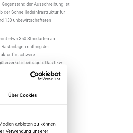
. Gegenstand der Ausschreibung ist
b der Schnellladeinfrastruktur für
nd 130 unbewirtschafteten
samt etwa 350 Standorten an
 Rastanlagen entlang der
uktur für schwere
üterverkehr beitragen. Das Lkw-
zifischen Anforderungen des
Über Cookies
ir schaffen eine verlässliche
ansportgewerbe die notwendige
 um den Standort Deutschland als
 Medien anbieten zu können
hrer Verwendung unserer