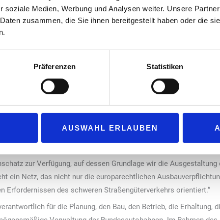
r soziale Medien, Werbung und Analysen weiter. Unsere Partner
 das Lkw-Schnellladenetz stellen wir eine wichtige Weiche für die Z
 Daten zusammen, die Sie ihnen bereitgestellt haben oder die s
bung zeigt, dass wir das Autobahnnetz kontinuierlich fortentwicke
n.
an den Logistikstandort Deutschland und die gesamte europäische Tr
ufigen Verfahren, das von der Autobahn GmbH des Bundes durchgefü
Präferenzen
Statistiken
aussetzungen zur Planung, Errichtung und zum Betrieb der Ladeinfra
gsverfahren zu bewerben. Die Zuschlagserteilung wird voraussichtl
 sukzessive bis 2030 implementiert sein. Die notwendigen Netzansch
erfahren beauftragt und hergestellt, um eine möglichst zeitnahe In
AUSWAHL ERLAUBEN
r der Nationalen Leitstelle Ladeinfrastruktur, betont:
ommen wir von der Planungs- in die Umsetzungsphase. Während der 
schatz zur Verfügung, auf dessen Grundlage wir die Ausgestaltung 
t ein Netz, das nicht nur die europarechtlichen Ausbauverpflichtung
n Erfordernissen des schweren Straßengüterverkehrs orientiert.“
antwortlich für die Planung, den Bau, den Betrieb, die Erhaltung, d