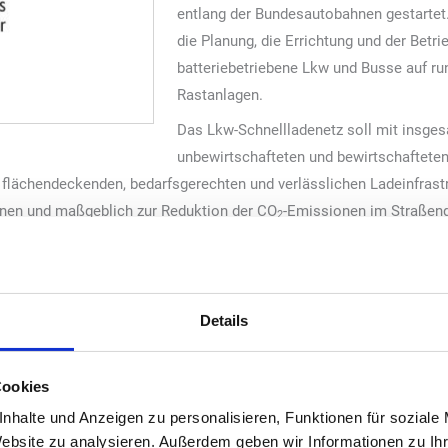
entlang der Bundesautobahnen gestartet
die Planung, die Errichtung und der Betrie
batteriebetriebene Lkw und Busse auf ru
Rastanlagen.
Das Lkw-Schnellladenetz soll mit insge
unbewirtschafteten und bewirtschafteten
lächendeckenden, bedarfsgerechten und verlässlichen Ladeinfrastr
bnen und maßgeblich zur Reduktion der CO
-Emissionen im Straßeng
2
epunkte umfassen, darunter MCS- und CCS-Ladepunkte, die den spe
igitales und Verkehr:
Details
n wir die Dekarbonisierung des Lkw-Verkehrs entscheidend voran. W
sebusse an den Autobahnen und geben damit dem Industrie- und Tr
ung auf Elektromobilität. Das Lkw-Schnellladenetz ist maßgeblich,
Cookies
uropas zukunftssicher zu machen.“
nhalte und Anzeigen zu personalisieren, Funktionen für soziale
der Geschäftsführung der Autobahn GmbH des Bundes:
Website zu analysieren. Außerdem geben wir Informationen zu I