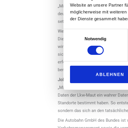
Website an unsere Partner fü
„Mit dem Start der Ausschreibung für
möglicherweise mit weiteren
deutschen Autobahnen. Die Ausschrei
der Dienste gesammelt habe
setzen. Das ist ein starkes Signal 
Wie läuft das Vergabeverfahren ab?
Einwilligungsauswahl
Die Vergabe erfolgt in einem mehrst
Notwendig
wirtschaftlichen und technischen Vor
sich für die Teilnahme am Verhandlun
erfolgen. Die Ladeinfrastruktur soll
bereits parallel zum Ausschreibungsv
ABLEHNEN
Johannes Pallasch, Leiter und Spreche
„Mit dem Start der Ausschreibung k
Daten der Lkw-Maut ein wahrer Daten
Standorte bestimmt haben. So entsteh
sondern das sich an den tatsächliche
Die Autobahn GmbH des Bundes ist ver