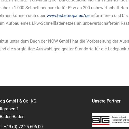
mögensmäßige Verwaltung der Bundesautobahnen. Im Rahmen des 
 nahezu 1.000 Schnellladepunkte für Pkw an 200 unbewirtschafteten
nehmen können sich über
www.ted.europa.eu/de
informieren und bis
um Aufbau eines Lkw-Schnellladenetzes an unbewirtschafteten Rast
truktur unter dem Dach der NOW GmbH hat die Vorbereitung der Aus
nd die sorgfältige Auswahl geeigneter Standorte für die Ladepunkt
log GmbH & Co. KG
Unsere Partner
lgraben 1
 Baden-Baden
n: +49 (0) 72 25 606-00