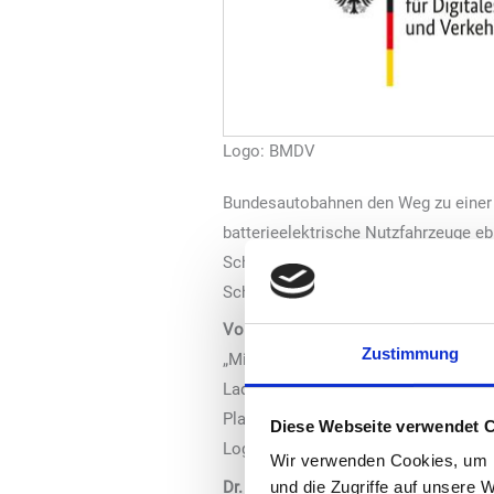
Logo: BMDV
Bundesautobahnen den Weg zu einer f
batterieelektrische Nutzfahrzeuge e
Schnellladenetz wird rund 4.200 Lad
Schwerlastverkehrs gerecht werden.
Volker Wissing, Bundesminister für D
Zustimmung
„Mit dem Lkw-Schnellladenetz bringe
Ladeinfrastruktur für E-Lkw und Rei
Planungssicherheit bei ihrer Umstell
Diese Webseite verwendet 
Logistik-Drehscheibe in der Mitte E
Wir verwenden Cookies, um I
Dr. Michael Güntner, Vorsitzender 
und die Zugriffe auf unsere 