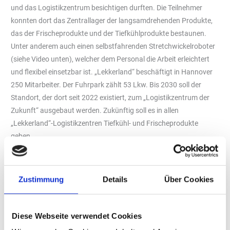
und das Logistikzentrum besichtigen durften. Die Teilnehmer
konnten dort das Zentrallager der langsamdrehenden Produkte,
das der Frischeprodukte und der Tiefkühlprodukte bestaunen.
Unter anderem auch einen selbstfahrenden Stretchwickelroboter
(siehe Video unten), welcher dem Personal die Arbeit erleichtert
und flexibel einsetzbar ist. „Lekkerland“ beschäftigt in Hannover
250 Mitarbeiter. Der Fuhrpark zählt 53 Lkw. Bis 2030 soll der
Standort, der dort seit 2022 existiert, zum „Logistikzentrum der
Zukunft“ ausgebaut werden. Zukünftig soll es in allen
„Lekkerland“-Logistikzentren Tiefkühl- und Frischeprodukte
geben.
Im Bereich Shop & Convenience lieferte „Lekkerland“
Informationen zum Thema Kaffee-Marktentwicklung und stellt
die neuen Konzepte für 2026 vor. Die „tankstelle“ berichtet zu
Zustimmung
Details
Über Cookies
diesem Thema ausführlicher in ihrer März-Ausgabe, die am 16.
Februar 2026 erscheint. Markus Oberwalleney, der bereits seit 25
Diese Webseite verwendet Cookies
Jahren bei „Lekkerland“ arbeitet, sprach eindrücklich über den
Wandel im Tabakmarkt und Next-Generation-Products.