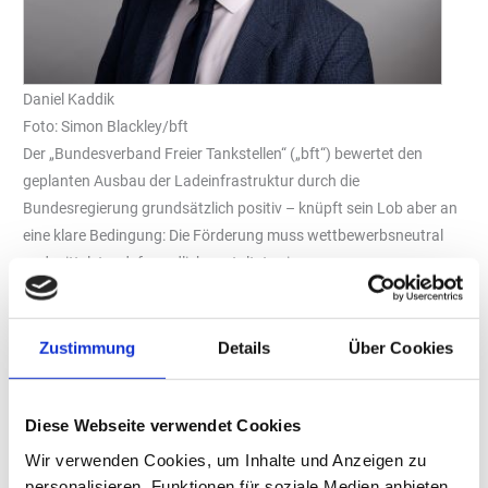
Daniel Kaddik
Foto: Simon Blackley/bft
Der „Bundesverband Freier Tankstellen“ („bft“) bewertet den
geplanten Ausbau der Ladeinfrastruktur durch die
Bundesregierung grundsätzlich positiv – knüpft sein Lob aber an
eine klare Bedingung: Die Förderung muss wettbewerbsneutral
und mittelstandsfreundlich gestaltet sein.
„Es ist gut, dass die Bundesregierung Geld in die Hand nimmt, um
Ladeinfrastruktur schneller auszubauen. Problematisch wird es
Zustimmung
Details
Über Cookies
aber, wenn mit öffentlichen Mitteln neue Konkurrenz zu
marktwirtschaftlich gewachsenen Strukturen geschaffen wird“,
warnt Daniel Kaddik, Hauptgeschäftsführer des „bft“. „Wer
Diese Webseite verwendet Cookies
Mobilität vor Ort stärken will, darf den Mittelstand nicht durch
Wir verwenden Cookies, um Inhalte und Anzeigen zu
staatlich alimentierte Parallelstrukturen aus dem Markt drängen.“
personalisieren, Funktionen für soziale Medien anbieten