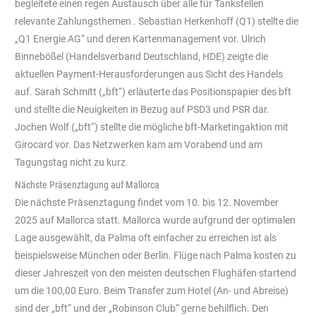
begleitete einen regen Austausch über alle für Tankstellen
relevante Zahlungsthemen . Sebastian Herkenhoff (Q1) stellte die
„Q1 Energie AG“ und deren Kartenmanagement vor. Ulrich
Binnebößel (Handelsverband Deutschland, HDE) zeigte die
aktuellen Payment-Herausforderungen aus Sicht des Handels
auf. Sarah Schmitt („bft“) erläuterte das Positionspapier des bft
und stellte die Neuigkeiten in Bezug auf PSD3 und PSR dar.
Jochen Wolf („bft“) stellte die mögliche bft-Marketingaktion mit
Girocard vor. Das Netzwerken kam am Vorabend und am
Tagungstag nicht zu kurz.
Nächste Präsenztagung auf Mallorca
Die nächste Präsenztagung findet vom 10. bis 12. November
2025 auf Mallorca statt. Mallorca wurde aufgrund der optimalen
Lage ausgewählt, da Palma oft einfacher zu erreichen ist als
beispielsweise München oder Berlin. Flüge nach Palma kosten zu
dieser Jahreszeit von den meisten deutschen Flughäfen startend
um die 100,00 Euro. Beim Transfer zum Hotel (An- und Abreise)
sind der „bft“ und der „Robinson Club“ gerne behilflich. Den