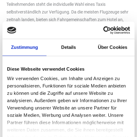
Teilnehmenden steht die individuelle Wahl eines Taxis
selbstverständlich zur Verfügung. Da die meisten Flugzeuge sehr
zeitnah landen, bieten sich Fahrgemeinschaften zum Hotel an,
auch hier ist der bft bei der Organisation behilflich.
Das Hotel Robinson Club „Cala Serena“ kostet bei Einzelbelegung
150,00 Euro pro Nacht inkl. „Vollpension made by Robinson“.
Zustimmung
Details
Über Cookies
Diese beinhaltet:
Abwechslungsreiche Buffets zum Frühstück, Mittag und
Diese Webseite verwendet Cookies
Abendessen
Langschläferfrühstück
Wir verwenden Cookies, um Inhalte und Anzeigen zu
BistroLine
personalisieren, Funktionen für soziale Medien anbieten
Getränke zu den Hauptmahlzeiten inklusive:
zu können und die Zugriffe auf unsere Website zu
analysieren. Außerdem geben wir Informationen zu Ihrer
Frühstück: Kaffeespezialitäten, Filterkaffee, Tee, Wasser,
Verwendung unserer Website an unsere Partner für
Tischgetränke
soziale Medien, Werbung und Analysen weiter. Unsere
Mittagessen: Tischwein, Bier, Wasser, ausgewählte
Partner führen diese Informationen möglicherweise mit
Softdrinks, Filterkaffee und Tee
weiteren Daten zusammen, die Sie ihnen bereitgestellt
Abendessen: Tischwein, Bier, Wasser, ausgewählte