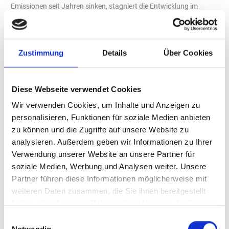
Emissionen seit Jahren sinken, stagniert die Entwicklung im
Verkehrssektor. Der BEE betont die Dringlichkeit eines integrierten
Ansatzes, der alle erneuerbaren Optionen zusammen denkt und
verlässlich stärkt. „Die Verkehrswende gelingt, wenn es einen
Zustimmung
Details
Über Cookies
klaren Rahmen gibt. Deshalb braucht es eine starke THG-Quote,
die ambitioniert angehoben und bis 2045 fortgeführt wird. Sie
gibt den Marktteilnehmern die notwendige Planungs- und
Diese Webseite verwendet Cookies
Investitionssicherheit“, erklärt Ursula Heinen-Esser, Präsidentin
Wir verwenden Cookies, um Inhalte und Anzeigen zu
des BEE.
personalisieren, Funktionen für soziale Medien anbieten
Eine erfolgreiche Verkehrswende
zu können und die Zugriffe auf unsere Website zu
Für eine erfolgreiche Verkehrswende sind zusätzliche
analysieren. Außerdem geben wir Informationen zu Ihrer
Maßnahmen erforderlich, die der BEE in seinem
Grundsatzpapier
Verwendung unserer Website an unsere Partner für
herausstellt. Dazu zählen gezielte Kaufanreize für
soziale Medien, Werbung und Analysen weiter. Unsere
Elektrofahrzeuge, unter anderem durch steuerliche Vorteile,
Partner führen diese Informationen möglicherweise mit
soziale Leasingmodelle nach französischem Vorbild sowie ein
weiteren Daten zusammen, die Sie ihnen bereitgestellt
Bonus-Malus-System, das erneuerbare Antriebe gleichwertig mit
haben oder die sie im Rahmen Ihrer Nutzung der Dienste
einbezieht. Erneuerbare Kraftstoffe sollten steuerlich nach ihrer
gesammelt haben.
Einwilligungsauswahl
tatsächlichen THG-Minderung behandelt werden – statt pauschal
Notwendig