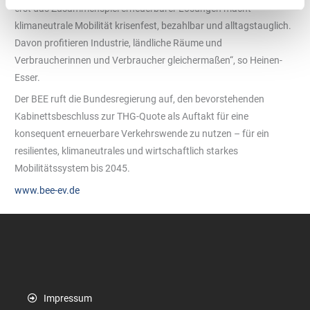
erst das Zusammenspiel erneuerbarer Lösungen macht
klimaneutrale Mobilität krisenfest, bezahlbar und alltagstauglich.
Davon profitieren Industrie, ländliche Räume und
Verbraucherinnen und Verbraucher gleichermaßen“, so Heinen-
Esser.
Der BEE ruft die Bundesregierung auf, den bevorstehenden
Kabinettsbeschluss zur THG-Quote als Auftakt für eine
konsequent erneuerbare Verkehrswende zu nutzen – für ein
resilientes, klimaneutrales und wirtschaftlich starkes
Mobilitätssystem bis 2045.
www.bee-ev.de
Impressum