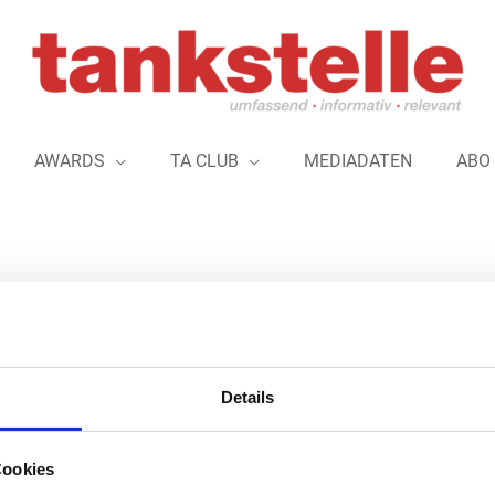
AWARDS
TA CLUB
MEDIADATEN
ABO
r Geschäftsstelle: Dr. Mario Mundorf 
Details
Dr. Mario Mundorf, seit April 2023 als Geschäftsführer 
Cookies
Süßwarenindustrie (BDSI) tätig, hat zum 01.07.2023 den B