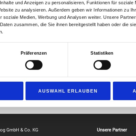
nhalte und Anzeigen zu personalisieren, Funktionen für soziale
des Verbandes übernommen. Darüber hinaus betreut er d
Website zu analysieren. Außerdem geben wir Informationen zu I
anderem den Fachausschuss Speiseeis-Rohstoffe als Gesc
r soziale Medien, Werbung und Analysen weiter. Unsere Partner
Ernst Kammerinke, der den BDSI nach vierzehn Jahren ver
 Daten zusammen, die Sie ihnen bereitgestellt haben oder die s
„Wir freuen uns, dass Dr. Mundorf mit seiner langjährig
n.
Expertise im Arbeitsrecht ab sofort federführend die Int
agt Dr. Bernoth, Hauptgeschäftsführer des BDSI. „Gleichzeitig danken 
Präferenzen
Statistiken
 sein großes Engagement, sowohl im BDSI als auch für seine Mitglie
ch dem Studium der Rechtswissenschaften in Trier und dem Referenda
echtlich für eine andere Branche in Köln tätig.
AUSWAHL ERLAUBEN
log GmbH & Co. KG
Unsere Partner