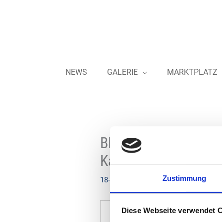
Zum
Inhalt
springen
NEWS
GALERIE
MARKTPLATZ
BDSI – Wechsel in de
Kammerinke
Zustimmung
18-07-2023
Diese Webseite verwendet 