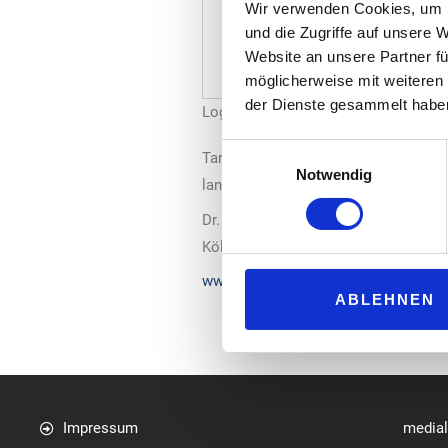
Wir verwenden Cookies, um I
und die Zugriffe auf unsere 
Website an unsere Partner fü
möglicherweise mit weiteren
der Dienste gesammelt habe
Logo: BDSI
Einwilligungsauswahl
Tarif- und Sozialpolitik vertritt“, s
Notwendig
langjährige erfolgreiche Arbeit und
Dr. Mario Mundorf ist Volljurist. Na
Kölner viele Jahre arbeits- und tarifr
www.bdsi.de
ABLEHNEN
Impressum
media