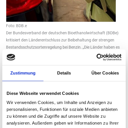
Foto: BDB.e
Der Bundesverband der deutschen Bioethanolwirtschaft (BDBe)
kritisiert den Länderentschluss zur Beibehaltung der strengen
Bestandsschutzsortenregelung bei Benzin. „Die Länder haben es
heute im Rahmen der Abstimmung über die von der
Bundesregierung vorgelegte geänderte 10. Bundes-
Immissionsschutzverordnung (10. BImSchV) im Bundesrat
Zustimmung
Details
Über Cookies
versäumt, bei der Markteinführung neuer regenerativer
Kraftstoffsorten auch für eine Anpassung der
Tankstelleninfrastruktur an die zusätzlichen Kraftstoffe zu
Diese Webseite verwendet Cookies
sorgen“, heißt es in einer Pressemitteilung des Verbands. Mit der
Wir verwenden Cookies, um Inhalte und Anzeigen zu
Entscheidung, weiterhin allen Tankstellenbetreibern
personalisieren, Funktionen für soziale Medien anbieten
vorzuschreiben, neben Super E10 immer auch Super E5 anbieten
zu können und die Zugriffe auf unsere Website zu
zu müssen, hemmten die Länder den gewünschten
analysieren. Außerdem geben wir Informationen zu Ihrer
Markthochlauf neuer klimafreundlicher Kraftstoffalternativen wie