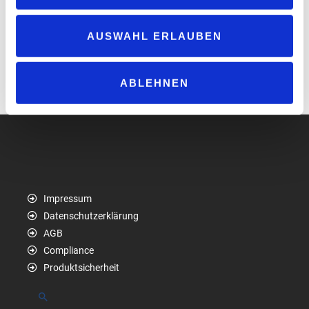
ändern und künftig den Tankstellenbetreibern grundsätzlich die
Entscheidung vor Ort zu überlassen, welche Kraftstoffe sie
verkaufen wollen. Eine Streichung der
AUSWAHL ERLAUBEN
Bestandschutzsortenregelung in der 10. BImSchV hätte hierzu
die notwendige Voraussetzung geschaffen.“
ABLEHNEN
www.bdbe.de/
Impressum
Datenschutzerklärung
AGB
Compliance
Produktsicherheit
Suchen