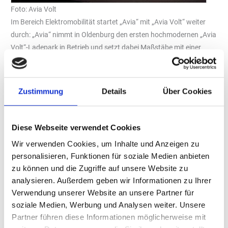
Foto: Avia Volt
Im Bereich Elektromobilität startet „Avia“ mit „Avia Volt“ weiter
durch: „Avia“ nimmt in Oldenburg den ersten hochmodernen „Avia
Volt“-Ladepark in Betrieb und setzt dabei Maßstäbe mit einer
beeindruckenden Ladeleistung von bis zu 400 kW und
ultraschnellem Laden für Elektrofahrzeuge – von privaten PKWs
bis hin zu elektrischen Nutzfahrzeugen und LKWs.
Zustimmung
Details
Über Cookies
Komfort und Nachhaltigkeit
Ein innovatives, vollumfängliches Photovoltaik-Dach schützt
Kunden nicht nur vor Wind und Wetter, sondern erzeugt
Diese Webseite verwendet Cookies
gleichzeitig nachhaltigen Strom. Dies unterstreicht das Ziel,
Wir verwenden Cookies, um Inhalte und Anzeigen zu
Elektromobilität nicht nur komfortabel, sondern auch
personalisieren, Funktionen für soziale Medien anbieten
umweltfreundlich zu gestalten.
zu können und die Zugriffe auf unsere Website zu
analysieren. Außerdem geben wir Informationen zu Ihrer
Service während der Ladezeit
Verwendung unserer Website an unsere Partner für
Während des Ladevorgangs profitieren die Kunden von der
soziale Medien, Werbung und Analysen weiter. Unsere
idealen Lage des Ladeparks: Die benachbarte AVIA-Tankstelle und
Partner führen diese Informationen möglicherweise mit
ein angrenzendes McDonald’s Restaurant bieten optimale