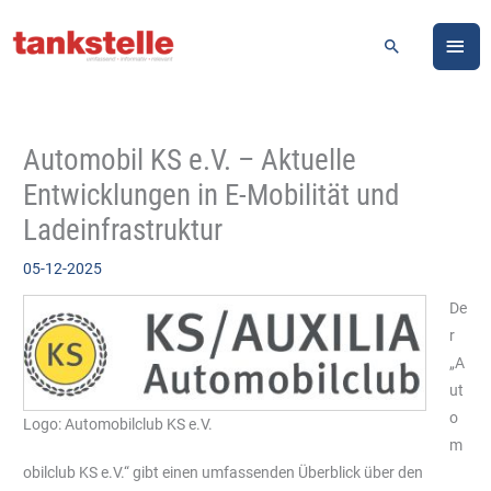
Zum
HA
Inhalt
Suchen
springen
Automobil KS e.V. – Aktuelle
Entwicklungen in E-Mobilität und
Ladeinfrastruktur
05-12-2025
De
r
„A
ut
o
Logo: Automobilclub KS e.V.
m
obilclub KS e.V.“ gibt einen umfassenden Überblick über den