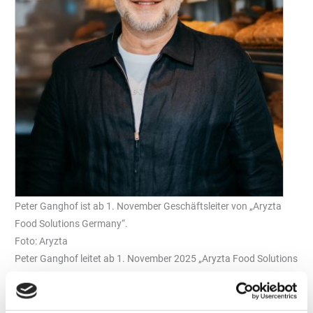
Peter Ganghof ist ab 1. November Geschäftsleiter von „Aryzta
Food Solutions Germany“.
Foto: Aryzta
Peter Ganghof leitet ab 1. November 2025 „Aryzta Food Solutions
Germany“ in Freiburg. Das Unternehmen gehört zu den führenden
Anbietern von TK-Backwaren im Außer-Haus-Markt in
Deutschland. Als Geschäftsleiter von „Aryzta Food Solutions“