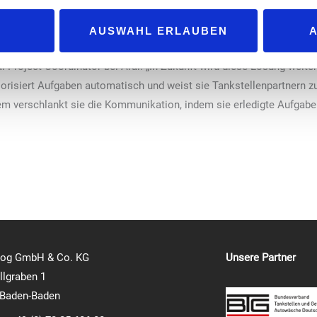
.
 und 1.200 Franchise-Tankstellenpartner in den Aral-Tankstellen nut
AUSWAHL ERLAUBEN
ten, was zu einer besseren Aufgabenumsetzung und zur Einhaltung 
ital Project Coordinator bei Aral. „In Zukunft wird diese Lösung weit
iorisiert Aufgaben automatisch und weist sie Tankstellenpartnern zu
m verschlankt sie die Kommunikation, indem sie erledigte Aufgaben 
log GmbH & Co. KG
Unsere Partner
lgraben 1
 Baden-Baden