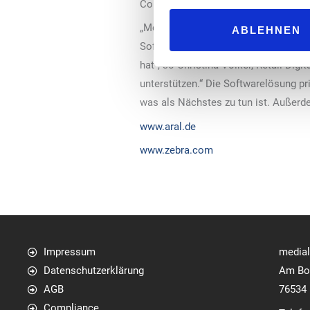
Compliance-Audit von Aral einfließen
„Mehr als 130 Außendienstmitarbeiter
ABLEHNEN
Softwarelösung auf ihren Mobilgerä
hat“, so Christina Völker, Retail Dig
unterstützen.“ Die Softwarelösung pr
was als Nächstes zu tun ist. Außerde
www.aral.de
www.zebra.com
Impressum
media
Datenschutzerklärung
Am Bol
AGB
76534
Compliance