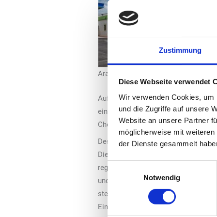
Zustimmung
Aral Autohof Dortmund (Foto: Aral)
Diese Webseite verwendet 
Wir verwenden Cookies, um I
Aufgaben der Mitarbeiter sind Produ
und die Zugriffe auf unsere 
einen ganzheitlichen Echtzeit-Überb
Website an unsere Partner fü
Checks bieten sollte.
möglicherweise mit weiteren
Deshalb entschied sich Aral für die
der Dienste gesammelt habe
Die Lösungen umfassen die Kommunik
Einwilligungsauswahl
regelmäßigen Tankstellenbegehungen. 
Notwendig
und Fortschritte messbar gemacht we
steuern sowie HSSE-Standards einhal
Einkaufserlebnis zu bieten, das den 