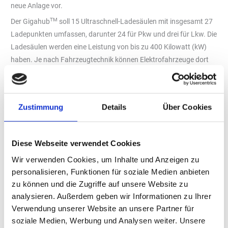
neue Anlage vor.
TM
Der Gigahub
soll 15 Ultraschnell-Ladesäulen mit insgesamt 27
Ladepunkten umfassen, darunter 24 für Pkw und drei für Lkw. Die
Ladesäulen werden eine Leistung von bis zu 400 Kilowatt (kW)
haben. Je nach Fahrzeugtechnik können Elektrofahrzeuge dort
innerhalb von 10 Minuten bis zu 300 Kilometer Reichweite laden.
Auf dem Dach der Anlage ist eine Photovoltaik-Anlage geplant.
Zusätzlich ist ein gastronomisches Angebot auf der Fläche
Zustimmung
Details
Über Cookies
vorgesehen. Die Anlage soll im Dezember 2025 fertiggestellt
werden.
Wichtige Weiche für nachhaltige Antriebstechnik
Diese Webseite verwendet Cookies
„Seit Jahren forcieren wir das Thema Elektromobilität in Bochum.
Wir verwenden Cookies, um Inhalte und Anzeigen zu
Heute stellen wir eine wichtige Weiche für die nachhaltige
personalisieren, Funktionen für soziale Medien anbieten
Antriebstechnik der Zukunft. Der Ladepark an der Berliner Straße
zu können und die Zugriffe auf unsere Website zu
ist dabei ein weiterer wichtiger Meilenstein in der Entwicklung
analysieren. Außerdem geben wir Informationen zu Ihrer
unserer Stadt“, so Oberbürgermeister Thomas Eiskirch. „Ich freue
Verwendung unserer Website an unsere Partner für
mich sehr darüber, dass sich mit Aral ein Unternehmen engagiert,
soziale Medien, Werbung und Analysen weiter. Unsere