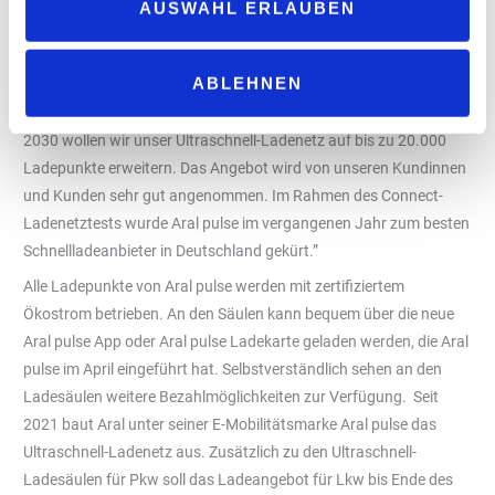
Foto: Aral pulse
AUSWAHL ERLAUBEN
„Das Ladenetz von Aral pulse wächst weiter, auch in Bochum-
Wattenscheid. Wir haben bereits rund 2.700 Ladepunkte an bald
ABLEHNEN
400 Standorten am Netz und planen weiteren Ausbau”, kündigt
Alexander Junge, Aral Vorstand für Elektromobilität, an. “Bis
2030 wollen wir unser Ultraschnell-Ladenetz auf bis zu 20.000
Ladepunkte erweitern. Das Angebot wird von unseren Kundinnen
und Kunden sehr gut angenommen. Im Rahmen des Connect-
Ladenetztests wurde Aral pulse im vergangenen Jahr zum besten
Schnellladeanbieter in Deutschland gekürt.”
Alle Ladepunkte von Aral pulse werden mit zertifiziertem
Ökostrom betrieben. An den Säulen kann bequem über die neue
Aral pulse App oder Aral pulse Ladekarte geladen werden, die Aral
pulse im April eingeführt hat. Selbstverständlich sehen an den
Ladesäulen weitere Bezahlmöglichkeiten zur Verfügung. Seit
2021 baut Aral unter seiner E-Mobilitätsmarke Aral pulse das
Ultraschnell-Ladenetz aus. Zusätzlich zu den Ultraschnell-
Ladesäulen für Pkw soll das Ladeangebot für Lkw bis Ende des