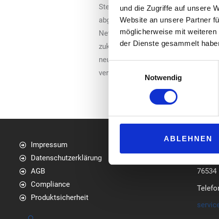
Stellplätzen für Lkw. Projektpartner 
und die Zugriffe auf unsere 
Website an unsere Partner fü
abgeschlossen hat. Dopark war als In
möglicherweise mit weiteren
Netzentwicklung Deutschland bei Ara
der Dienste gesammelt habe
zukunftsweisenden Aral Autohof real
neu zu bauen und Tank- und Ladesäul
Einwilligungsauswahl
verschiedener Antriebsarten sowie d
Notwendig
ABLEHNEN
Impressum
media
Datenschutzerklärung
Am Bol
AGB
76534
Compliance
Telefo
Produktsicherheit
servic