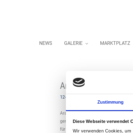
Zum
Inhalt
springen
NEWS
GALERIE
MARKTPLATZ
Aral – neuer Autoh
12-05-2021
Zustimmung
Aral hat am 11. Mai 2021 einen neue
genommen. Die Station wurde komplet
Diese Webseite verwendet 
für Elektrofahrzeuge, einen Rewe-To
Wir verwenden Cookies, um I