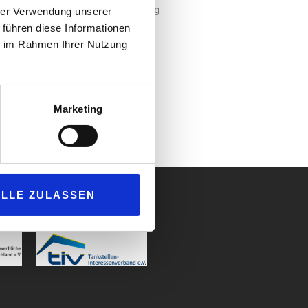
Aral einen langfristigen Mietvertrag
hrer Verwendung unserer
 führen diese Informationen
 Andreas Berlinger, Leiter
ie im Rahmen Ihrer Nutzung
ark anmieten und gemeinsam einen
To-Go nach unseren Vorstellungen
ür die Zukunft, in der ein Mix
er wichtiger wird.“
Marketing
ALLE ZULASSEN