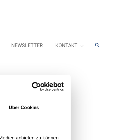
Suchen
NEWSLETTER
KONTAKT
Über Cookies
gebiet Dortmund-Hafen in Betrieb
ellladesäule mit zwei Ladepunkten
möglichkeit und zahlreichen
 Medien anbieten zu können