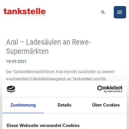
Zum
HA
Inhalt
Suchen
springen
Aral – Ladesäulen an Rewe-
Supermärkten
18-05-2021
Der Tankstellenmarktführer Aral erprobt zusätzlich zu seinem
wachsenden E-Mobilitätsangebot an Tankstellen und für
Flottenkunden auch das Laden an Rewe-Supermärkten. Ende
März sind die ersten Ladesäulen bei Rewe in Ingolstadt,
Fauststraße 3, in Betrieb gegangen. Ende Mai folgt ein zweiter
Zustimmung
Details
Über Cookies
Teststandort an einem Rewe-Markt in Wiesbaden-Erbenheim. Auf
dem Parkplatz stehen jeweils eine 50 Kilowatt-Schnellladesäule
mit CCS- und CHAdeMO-Anschluss sowie eine Normalladesäule
Diese Webseite verwendet Cookies