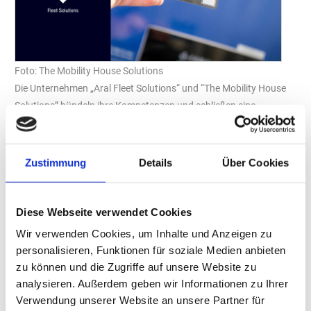
Foto: The Mobility House Solutions
Die Unternehmen „Aral Fleet Solutions“ und “The Mobility House
Solutions” bündeln ihre Kompetenzen und schließen eine
Partnerschaft, die ihren beiden Kunden in Deutschland eine
ganzheitliche Ladelösung für elektrische Flottenfahrzeuge aus
einer Hand bieten soll.
Zustimmung
Details
Über Cookies
Ein integriertes System „aus einer Hand“
„The Mobility House Solutions“ übernimmt die Installation sowie
Diese Webseite verwendet Cookies
den Betrieb der Ladeinfrastruktur, Service und Abrechnung vor
Ladevorgängen am Standort. Die „Aral Fleet Solutions“ bietet eine
Wir verwenden Cookies, um Inhalte und Anzeigen zu
einfache Abrechnung beim öffentlichen Laden und beim
personalisieren, Funktionen für soziale Medien anbieten
Daheimladen über die „Aral Fuel & Charge“-Karte sowie andere
zu können und die Zugriffe auf unsere Website zu
analysieren. Außerdem geben wir Informationen zu Ihrer
fahrzeugnahe Services bietet. Die knapp 4.000 bereits
Verwendung unserer Website an unsere Partner für
bestehenden Ladestationen von „Aral“-Kunden aus vorherigen