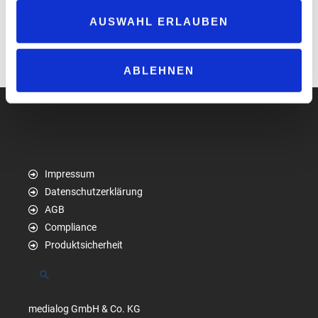
leistungsstarkes Gesamtpaket für elektrifizierte Flotten, das alle
Ladeoptionen abdeckt und im Wettbewerb neue Maßstäbe setzt“.
AUSWAHL ERLAUBEN
www.mobilityhouse.com
www.aral.de
ABLEHNEN
Impressum
Datenschutzerklärung
AGB
Compliance
Produktsicherheit
Suchen
medialog GmbH & Co. KG