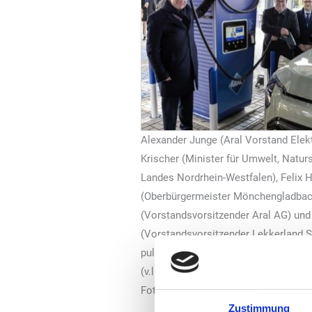
Alexander Junge (Aral Vorstand Elekt
Krischer (Minister für Umwelt, Natur
Landes Nordrhein-Westfalen), Felix H
(Oberbürgermeister Mönchengladbac
(Vorstandsvorsitzender Aral AG) und
(Vorstandsvorsitzender Lekkerland 
pulse Ladepark in Mönchengladbach of
(v.l.n.r.).
Foto: Aral pulse
Zustimmung