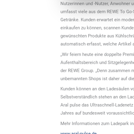
Nutzerinnen und -Nutzer, Anwohner u
umfasst viele aus dem REWE To Go-So
Getränke. Kunden erwartet ein moder
einkaufen zu können, scannen Kunden
gewünschten Produkte aus Kühlschrän
automatisch erfasst, welche Artike
„Wir feiern heute eine doppelte Prem
Aufenthaltsbereich und Sitzgelegenhe
der REWE Group. „Denn zusammen mit
unbemannten Shops ist daher auf die
Kunden können an den Ladesäulen von
Selbstverständlich stehen an den La
Aral pulse das Ultraschnell-Ladenetz
Jahres auf bundesweit voraussichtli
Mehr Informationen zum Ladepark i
www.aral-pulse.de