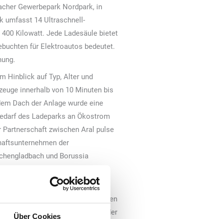
acher Gewerbepark Nordpark, in
k umfasst 14 Ultraschnell-
 400 Kilowatt. Jede Ladesäule bietet
buchten für Elektroautos bedeutet.
nung.
 Hinblick auf Typ, Alter und
rzeuge innerhalb von 10 Minuten bis
 dem Dach der Anlage wurde eine
n Bedarf des Ladeparks an Ökostrom
er Partnerschaft zwischen Aral pulse
haftsunternehmen der
nchengladbach und Borussia
Station zur Netzanbindung des
structure geliefert.
Stadt Mönchengladbach: „2023 hatten
ach die besten Werte seit Beginn der
Über Cookies