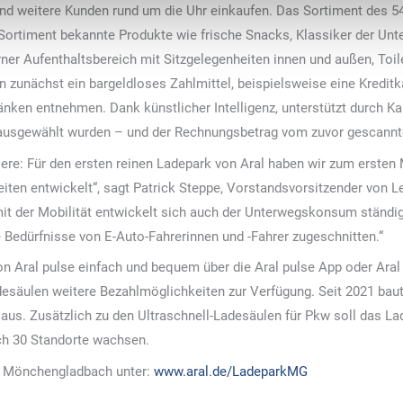
nd weitere Kunden rund um die Uhr einkaufen. Das Sortiment des 
rtiment bekannte Produkte wie frische Snacks, Klassiker der Unt
ner Aufenthaltsbereich mit Sitzgelegenheiten innen und außen, To
 zunächst ein bargeldloses Zahlmittel, beispielsweise eine Kreditk
ken entnehmen. Dank künstlicher Intelligenz, unterstützt durch 
l ausgewählt wurden – und der Rechnungsbetrag vom zuvor gescannt
iere: Für den ersten reinen Ladepark von Aral haben wir zum ersten
iten entwickelt“, sagt Patrick Steppe, Vorstandsvorsitzender von 
 der Mobilität entwickelt sich auch der Unterwegskonsum ständig
 Bedürfnisse von E-Auto-Fahrerinnen und -Fahrer zugeschnitten.“
 Aral pulse einfach und bequem über die Aral pulse App oder Aral 
desäulen weitere Bezahlmöglichkeiten zur Verfügung. Seit 2021 baut
 aus. Zusätzlich zu den Ultraschnell-Ladesäulen für Pkw soll das L
ch 30 Standorte wachsen.
n Mönchengladbach unter:
www.aral.de/LadeparkMG