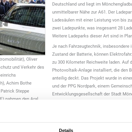
Deutschland und liegt im Mönchengladb
unmittelbarer Nähe zur A61. Der Ladepar
Ladesäulen mit einer Leistung von bis zu
zwei Ladepunkte, was insgesamt 28 Lade
Weitere Ladeparks dieser Art sind in Pla
Je nach Fahrzeugtechnik, insbesondere im
Zustand der Batterie, können Elektrofah
romobilität), Oliver
zu 300 Kilometer Reichweite laden. Auf
schutz und Verkehr des
Photovoltaik-Anlage installiert, die de
einrichs
anteilig deckt. Das Projekt wurde in ein
h), Achim Bothe
und der PPG Nordpark, einem Gemeinsc
 Patrick Steppe
Entwicklungsgesellschaft der Stadt Mö
SE) nahmen den Aral
Mönchengladbach, realisiert. Die Trafo-
fiziel in Betrieb
Ladeparks wurde von Siemens Smart Infra
Felix Heinrichs, Oberbürgermeister der 
wir bei der Luftqualität in Mönchengladb
Details