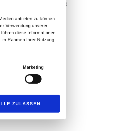
ent:
Serie Arbeitssicherheit (Teil 2)
Regeln für Sonderurlaub
 Medien anbieten zu können
Mobil mit dem Hydrocycle
hrer Verwendung unserer
 führen diese Informationen
ie im Rahmen Ihrer Nutzung
Marketing
ALLE ZULASSEN