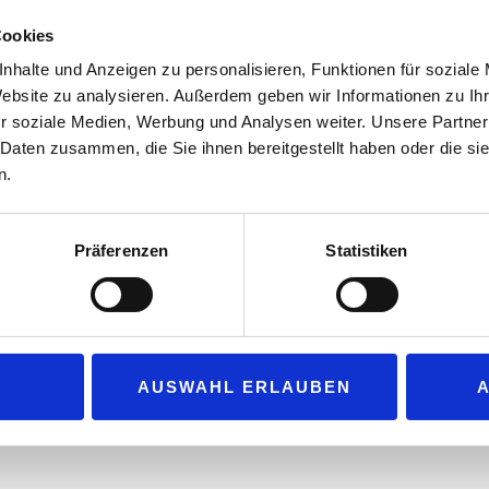
Mehr Umsatz mit Spezialitäten
Managem
Cookies
Bier und Biermixgetränke
10 Tipps:
nhalte und Anzeigen zu personalisieren, Funktionen für soziale
Alkoholfreie Getränke
Monitor:
Website zu analysieren. Außerdem geben wir Informationen zu I
Science Talk bei „Philip Morris“
r soziale Medien, Werbung und Analysen weiter. Unsere Partner
Neue Produkte
 Daten zusammen, die Sie ihnen bereitgestellt haben oder die s
Kaffee und Kaffeevollautomaten
n.
CARWASH & CARCARE
Nachhaltigkeit in der Waschbranche
ALTERNATIVE ANTRIEBE
Präferenzen
Statistiken
Kongress „Kraftstoffe der Zukunft“
5 FRAGEN AN …
Torsten Albig, Geschäftsführer,
„Philip Morris Deutschland“
AUSWAHL ERLAUBEN