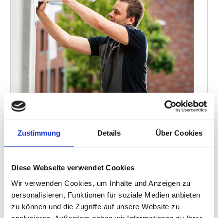
Zustimmung
Details
Über Cookies
ALLE AUSGABEN
Diese Webseite verwendet Cookies
BRANCHENFORUM
Wir verwenden Cookies, um Inhalte und Anzeigen zu
Nachrichten aus der Branche
personalisieren, Funktionen für soziale Medien anbieten
TITELTHEMA
zu können und die Zugriffe auf unsere Website zu
DSGVO-konforme Videoüberwachung
analysieren. Außerdem geben wir Informationen zu Ihrer