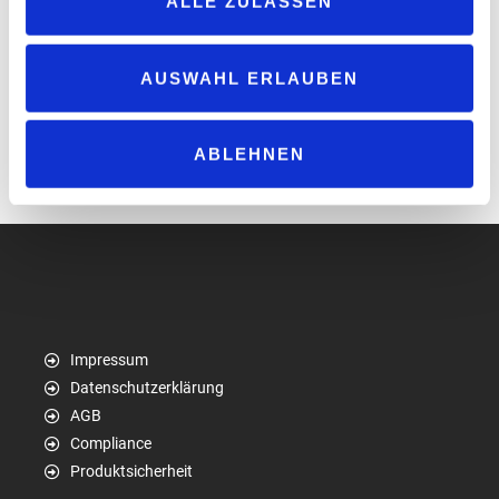
ALLE ZULASSEN
Österreich, Vandemoortele
EXKLUSIVER CLUBTEIL FÜR ABONNENTEN
AUSWAHL ERLAUBEN
Rat vom Experten
: Basics für den Shoperfolg
Versicherung
: Schutz bei Corona ist mehr als dürftig
10 Tipps
– Wenn die Familie mitarbeitet
ABLEHNEN
Monitor
: Alleskönner Ein-Gang-Getriebe
Impressum
Datenschutzerklärung
AGB
Compliance
Produktsicherheit