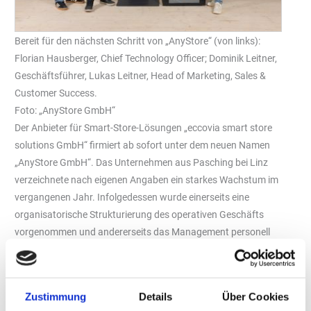
Bereit für den nächsten Schritt von „AnyStore“ (von links):
Florian Hausberger, Chief Technology Officer; Dominik Leitner,
Geschäftsführer, Lukas Leitner, Head of Marketing, Sales &
Customer Success.
Foto: „AnyStore GmbH“
Der Anbieter für Smart-Store-Lösungen „eccovia smart store
solutions GmbH“ firmiert ab sofort unter dem neuen Namen
„AnyStore GmbH“. Das Unternehmen aus Pasching bei Linz
verzeichnete nach eigenen Angaben ein starkes Wachstum im
vergangenen Jahr. Infolgedessen wurde einerseits eine
organisatorische Strukturierung des operativen Geschäfts
vorgenommen und andererseits das Management personell
verstärkt. Somit will „AnyStore“ die strategische Skalierung seines
Geschäftsmodells weiter vorantreiben. Zu den bisherigen Kunden
zählten unter anderem „Edeka-Kaufleute“, „Bünting“ und „Ionity“.
Zustimmung
Details
Über Cookies
Das Management-Trio