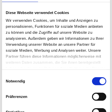
Diese Webseite verwendet Cookies
„Der Markt für Smart-Stores wächst rasant.
Wir verwenden Cookies, um Inhalte und Anzeigen zu
Wir haben Standorte im
personalisieren, Funktionen für soziale Medien anbieten
Lebensmitteleinzelhandel von 70
zu können und die Zugriffe auf unsere Website zu
Quadratmetern bis über 2.000 Quadratmetern
analysieren. Außerdem geben wir Informationen zu Ihrer
realisiert“, betont CEO Dominik Leitner, der
Verwendung unserer Website an unsere Partner für
das Unternehmen vor fünf Jahren gründete.
soziale Medien, Werbung und Analysen weiter. Unsere
„Im nächsten Schritt wollen wir auch im
Partner führen diese Informationen möglicherweise mit
lebensmittelverarbeitenden Handwerk, bei
weiteren Daten zusammen, die Sie ihnen bereitgestellt
haben oder die sie im Rahmen Ihrer Nutzung der Dienste
Nahversorgern und Direktvermarktern sowie
gesammelt haben.
im Bereich der Baumärkte und Tankstellen
Einwilligungsauswahl
Notwendig
weiter wachsen.“
Präferenzen
Florian Hausberger bringt als Chief Technology Officer (CTO)
langjährige Erfahrung in den Bereichen Technologieentwicklung
Statistiken