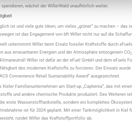
spendieren, wächst der WillerWald unaufhörlich weiter.
igkeit
h ist und viele gute Ideen, um vieles „grüner“ zu machen – das ist
swegen ist das Engagement von bft Willer nicht nur auf die Schaff
lt unternimmt Willer beim Ersatz fossiler Kraftstoffe durch eFuels:
en aus erneuerbaren Energien und der Atmosphäre entzogenem CO
2
imaneutral! Willer ist dafür an der eFuel GmbH und dem eFuels Fo
ähigkeit des modernen Kraftstoffs zu forcieren. Der Einsatz wurde
ACS Convenience Retail Sustainability Award“ ausgezeichnet.
as Kieler Familienunternehmen am Start-up „Caphenia“, das mit eine
stoffe und andere chemische Produkte produziert. Des Weiteren ist W
r die erste Wasserstofftankstelle, sondern ein komplettes Ökosyste
triebnahme ist für 2024 geplant. Mit einer Tankmöglichkeit in Kiel 
esteht, rundet Willer das Kraftstoffportfolio ab.