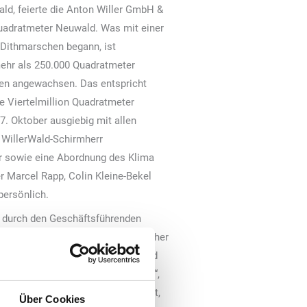
ld, feierte die Anton Willer GmbH &
Quadratmeter Neuwald. Was mit einer
 Dithmarschen begann, ist
 mehr als 250.000 Quadratmeter
en angewachsen. Das entspricht
e Viertelmillion Quadratmeter
. Oktober ausgiebig mit allen
: WillerWald-Schirmherr
er sowie eine Abordnung des Klima
er Marcel Rapp, Colin Kleine-Bekel
persönlich.
 durch den Geschäftsführenden
ng, richtete Ministerpräsident Günther
 gemeinsame Aktion von Willer und
 in Schleswig-Holstein entstanden“,
tein Kiel: „Sie tragen das Projekt,
Über Cookies