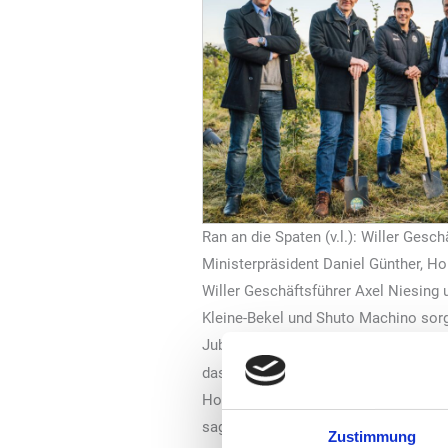
Ran an die Spaten (v.l.): Willer Gesch
Ministerpräsident Daniel Günther, Hol
Willer Geschäftsführer Axel Niesing 
Kleine-Bekel und Shuto Machino sorg
Jubiläumsevent für noch mehr Wille
das Wort an die Gäste und lobte da
Holstein Kiel ist bundesweit einziga
sagte der Ministerpräsident. Neben 
Zustimmung