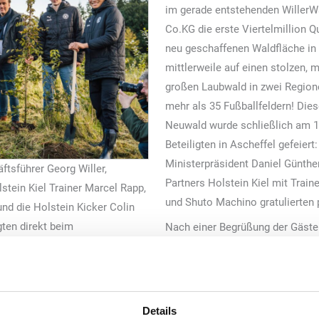
im gerade entstehenden WillerWa
Co.KG die erste Viertelmillion 
neu geschaffenen Waldfläche in
mittlerweile auf einen stolzen,
großen Laubwald in zwei Region
mehr als 35 Fußballfeldern! Dies
Neuwald wurde schließlich am 17
Beteiligten in Ascheffel gefeiert
Ministerpräsident Daniel Günth
äftsführer Georg Willer,
Partners Holstein Kiel mit Train
stein Kiel Trainer Marcel Rapp,
und Shuto Machino gratulierten 
und die Holstein Kicker Colin
ten direkt beim
Nach einer Begrüßung der Gäste
rWald
Willer Gesellschafter Axel Niesi
s außergewöhnliche Umweltprojekt des Familienunternehmens: „Die
rtig und vorbildlich. So sind schon 250.000 Quadratmeter neuer Wald
dem Unternehmen dankte Günther auch den Verantwortlichen von Hols
Details