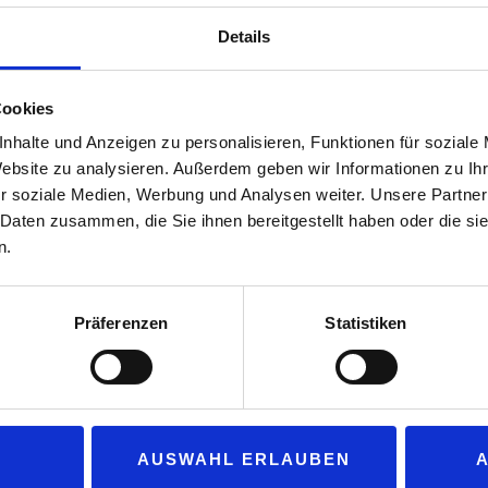
Die Veranstaltung findet von 10:00 bis 15:30 Uhr am C
Details
Cookies
rändert die Struktur der deutschen Industrie. Neue Wertschöpfungsk
nhalte und Anzeigen zu personalisieren, Funktionen für soziale
ffnen dabei Möglichkeiten für bisherige und künftige Marktakteure in
Website zu analysieren. Außerdem geben wir Informationen zu I
r soziale Medien, Werbung und Analysen weiter. Unsere Partner
Fragen:
 Daten zusammen, die Sie ihnen bereitgestellt haben oder die s
n.
fbau eines reFuel-Marktes?
sind bereits etabliert, im Aufbau oder am Anfang?
urch flankierende Maßnahmen unterstützt werden?
Präferenzen
Statistiken
gruppe unter Leitung von Prof. Dr. Thomas Heimer ihre Forschungser
henden und Vertretern aus der Wirtschaft.
AUSWAHL ERLAUBEN
nMain Campus Rüsselsheim, Gebäude G Am Brückweg 26 65428 Rü