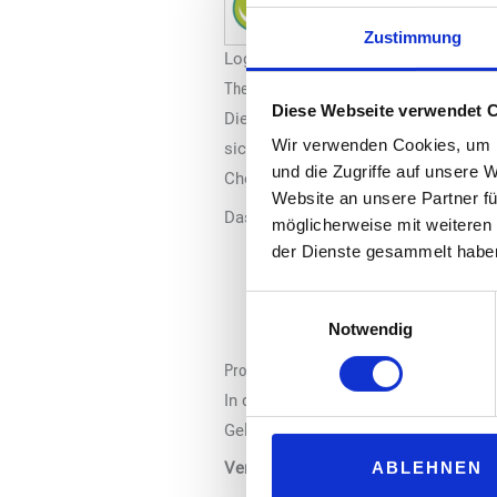
Zustimmung
Logo: Innofuels
Thema und Fragestellungen
Diese Webseite verwendet 
Die Defossilisierung des Verkehrs ve
Wir verwenden Cookies, um I
sich an. Synthetische Kraftstoffe erö
und die Zugriffe auf unsere 
Chemieindustrie.
Website an unsere Partner fü
Das Symposium behandelt folgende 
möglicherweise mit weiteren
der Dienste gesammelt habe
Wo steht Deutschland beim Au
Welche Wertschöpfungsstufen 
Einwilligungsauswahl
Wie kann der Markthochlauf d
Notwendig
Programm
In drei Vorträgen stellt die Arbeits
Gelegenheit zum Austausch mit Forsc
ABLEHNEN
Veranstaltungsort:
Hochschule Rhei