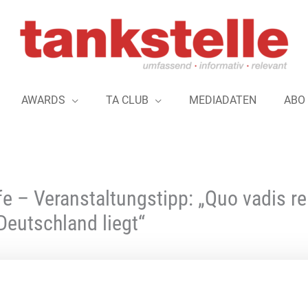
AWARDS
TA CLUB
MEDIADATEN
ABO
ffe – Veranstaltungstipp: „Quo vadis r
 Deutschland liegt“
Die Arbeitsgruppe „Markt & Regulierung“ der Hochschu
2025 zu einem Symposium über regenerativ erzeugte, syn