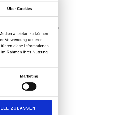
ampus Rüsselsheim statt.
Über Cookies
etten entstehen, etablierte passen
 Medien anbieten zu können
 der Kraftstoff- und
hrer Verwendung unserer
 führen diese Informationen
ie im Rahmen Ihrer Nutzung
Marketing
gebnisse vor. Im Anschluss besteht
ALLE ZULASSEN
sselsheim