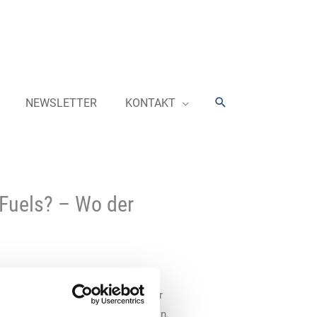
Suchen
NEWSLETTER
KONTAKT
eFuels? – Wo der
le RheinMain lädt am 11. November
thetische Kraftstoffe (reFuels) ein.