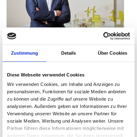
André Steinau ist vom Wasserstoff-Pkw überzeugt, weil er
selbst einen fährt.
Foto: GP Joule
Zustimmung
Details
Über Cookies
Im Rahmen des Beitrags „Trippelschritte in die
Wasserstoffwirtschaft“ (erschienen in „tankstelle“ 03,
17.02.2025) beantwortete André Steinau, Head of Business
Diese Webseite verwendet Cookies
Relations, „GP Joule GmbH“ drei kurze Fragen unseres Autors Dr.
Wir verwenden Cookies, um Inhalte und Anzeigen zu
Georg Haiber.
personalisieren, Funktionen für soziale Medien anbieten
Wie sehen Sie die Chancen von Deutschland, Leitmarkt für grünen
zu können und die Zugriffe auf unsere Website zu
Wasserstoff zu werden?
analysieren. Außerdem geben wir Informationen zu Ihrer
Verwendung unserer Website an unsere Partner für
Sehr gut. Folgende Fakten sprechen dafür: Wir haben bereits
soziale Medien, Werbung und Analysen weiter. Unsere
heute das europaweit dichteste Netz an Wasserstofftankstellen.
Partner führen diese Informationen möglicherweise mit
Und mit Japan, USA und Südkorea sind wir in der
weiteren Daten zusammen, die Sie ihnen bereitgestellt
Wasserstoffforschung weltweit führend. Wir halten ein Viertel