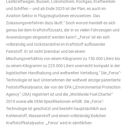
Lastkraftwagen, Bussen, Lokomotiven, Kochgas, Kraftwerken
und Schiffen – und ab Ende 2025 ist der Plan, es auch im
Aviation-Sektor in Flugzeugturbinen einzusetzen. Das
Zulassungsverfahren dazu läuft.“ Doch worum handelt es sich
genau bei dem Kraftstoffzusatz, der in so vielen Fahrzeugen und
Anwendungen eingesetzt werden kann? „‚Ferox‘ ist ein sich
vollständig und rückstandsfrei im Kraftstoff auflösender
Feststoff. Er ist nicht brennbar und bei einem
Mischungsverhältnis von einem Kilogramm zu 150.000 Litern bis
zu einem Kilogramm zu 225.000 Litern unerreicht kompakt in der
logistischen Handhabung und weltweiten Verteilung.“ Die „Ferox“-
Technologie ist laut Unternehmen der weltweit einzige patentierte
Feststoffkatalysator, der von der EPA („Environmental Protection
Agency“, USA) registriert ist und die „Worldwide Fuel Charter“
2019 sowie alle OEM-Spezifikationen erfüllt. Die „Ferox“-
Technologie ist geschützt und besteht hauptsächlich aus
Kohlenstoff, Wasserstoff und einem vollständig löslichen
Kraftstoffkatalysator. „‚Ferox‘ wird in sämtlichen