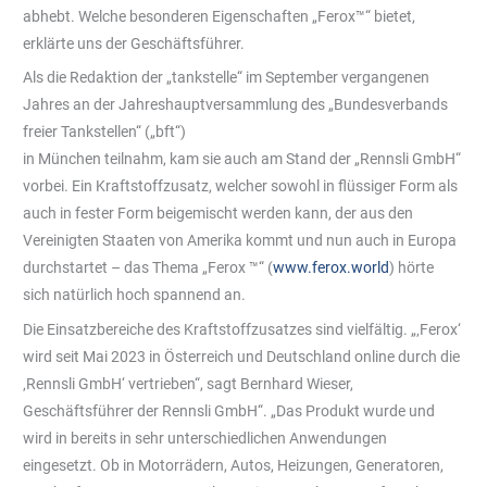
abhebt. Welche besonderen Eigenschaften „Ferox™“ bietet,
erklärte uns der Geschäftsführer.
Als die Redaktion der „tankstelle“ im September vergangenen
Jahres an der Jahreshauptversammlung des „Bundesverbands
freier Tankstellen“ („bft“)
in München teilnahm, kam sie auch am Stand der „Rennsli GmbH“
vorbei. Ein Kraftstoffzusatz, welcher sowohl in flüssiger Form als
auch in fester Form beigemischt werden kann, der aus den
Vereinigten Staaten von Amerika kommt und nun auch in Europa
durchstartet – das Thema „Ferox ™“ (
www.ferox.world
) hörte
sich natürlich hoch spannend an.
Die Einsatzbereiche des Kraftstoffzusatzes sind vielfältig. „‚Ferox‘
wird seit Mai 2023 in Österreich und Deutschland online durch die
‚Rennsli GmbH‘ vertrieben“, sagt Bernhard Wieser,
Geschäftsführer der Rennsli GmbH“. „Das Produkt wurde und
wird in bereits in sehr unterschiedlichen Anwendungen
eingesetzt. Ob in Motorrädern, Autos, Heizungen, Generatoren,