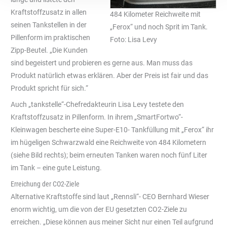
Kraftstoffzusatz in allen
484 Kilometer Reichweite mit
seinen Tankstellen in der
„Ferox“ und noch Sprit im Tank.
Pillenform im praktischen
Foto: Lisa Levy
Zipp-Beutel. „Die Kunden
sind begeistert und probieren es gerne aus. Man muss das
Produkt natürlich etwas erklären. Aber der Preis ist fair und das
Produkt spricht für sich.“
Auch „tankstelle“-Chefredakteurin Lisa Levy testete den
Kraftstoffzusatz in Pillenform. In ihrem „SmartFortwo“-
Kleinwagen bescherte eine Super-E10- Tankfüllung mit „Ferox“ ihr
im hügeligen Schwarzwald eine Reichweite von 484 Kilometern
(siehe Bild rechts); beim erneuten Tanken waren noch fünf Liter
im Tank – eine gute Leistung.
Erreichung der CO2-Ziele
Alternative Kraftstoffe sind laut „Rennsli“- CEO Bernhard Wieser
enorm wichtig, um die von der EU gesetzten CO2-Ziele zu
erreichen. „Diese können aus meiner Sicht nur einen Teil aufgrund