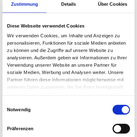
Zustimmung
Details
Über Cookies
Diese Webseite verwendet Cookies
Wir verwenden Cookies, um Inhalte und Anzeigen zu
personalisieren, Funktionen für soziale Medien anbieten
Dr. Bernhard Wieser, Geschäftsführer, „Rennsli GmbH“ (links)
zu können und die Zugriffe auf unsere Website zu
und Bernhard Schonger, Tankstellenbetreiber, BP-Station
analysieren. Außerdem geben wir Informationen zu Ihrer
Heiterwang (Tirol).
Verwendung unserer Website an unsere Partner für
Foto: Rennsli GmbH
soziale Medien, Werbung und Analysen weiter. Unsere
Für Tankstellenunternehmen ist es sowohl möglich, den
Partner führen diese Informationen möglicherweise mit
Kraftstoffzusatz beigemischt im Kraftstofftank zu verkaufen als
weiteren Daten zusammen, die Sie ihnen bereitgestellt
auch in Pillenform im Shop. „Die Pille für den Tank“ wird bereits in
haben oder die sie im Rahmen Ihrer Nutzung der Dienste
gesammelt haben.
einigen Tankstellenshops verkauft, beigemischt (zum
Einwilligungsauswahl
Redaktionsschluss) noch nicht. „Unser Produkt ‚Ferox‘ ist im
Notwendig
Einzelhandel in Deutschland und Österreich bereits bei einer Reihe
von Partnern im Fachhandel, Autohandel, Werkstätten und
Präferenzen
Servicestationen für Pkw und Lkw verfügbar“, sagt Wieser.