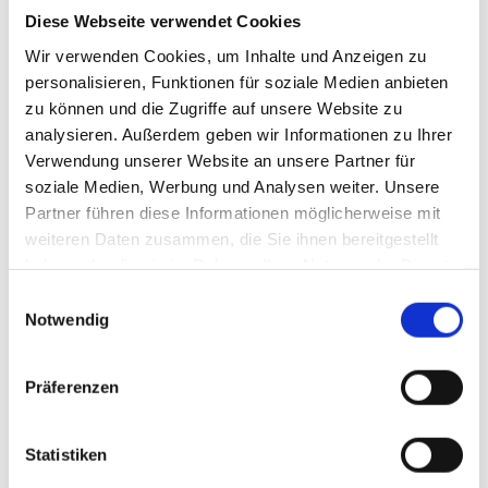
zusätzlich zu seiner Funktion als
Diese Webseite verwendet Cookies
Hauptgeschäftsführer der
Wir verwenden Cookies, um Inhalte und Anzeigen zu
Mittelständischen
personalisieren, Funktionen für soziale Medien anbieten
Energiewirtschaft Deutschland
Dr. Hans Wenck
zu können und die Zugriffe auf unsere Website zu
(MEW) ausgeübt hat. Er wird
(Foto: MEW)
analysieren. Außerdem geben wir Informationen zu Ihrer
sich ab dem Jahresende voll auf
Verwendung unserer Website an unsere Partner für
seine Funktion beim Dachverband konzentrieren.
soziale Medien, Werbung und Analysen weiter. Unsere
Dr. Wenck blickt auf eine 25-jährige Karriere bei Shell zurück, in der
Partner führen diese Informationen möglicherweise mit
er eine Reihe von Positionen in den Bereichen Kommunikation,
weiteren Daten zusammen, die Sie ihnen bereitgestellt
Marketing sowie Forschung & Entwicklung in Deutschland und im
haben oder die sie im Rahmen Ihrer Nutzung der Dienste
Ausland bekleidet hat. Der AFM+E vertritt die Interessen der
gesammelt haben.
Einwilligungsauswahl
unabhängigen Energiehändler und -importeure aus den Bereichen
Notwendig
Mineralöl, Strom und Gas in Deutschland. Die
Mitgliedsunternehmen versorgen maßgeblich die Bundesrepublik
Präferenzen
mit Mineralölprodukten, insbesondere mit Kraftstoffen und
Heizölen.
www.afm-verband.de
Statistiken