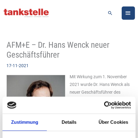
Zum
HA
Inhalt
Suchen
springen
AFM+E – Dr. Hans Wenck neuer
Geschäftsführer
17-11-2021
Mit Wirkung zum 1. November
2021 wurde Dr. Hans Wenck als
neuer Geschäftsführer des
AFM+E (Außenhandelsverband
für Mineralöl und Energie e.V.)
bestellt. Er folgt auf Matthias
Zustimmung
Details
Über Cookies
Plötzke, der seit 2019 die
Funktion des Geschäftsführers