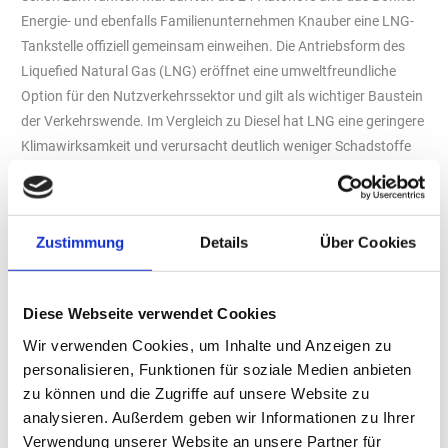
Energie- und ebenfalls Familienunternehmen Knauber eine LNG-
Tankstelle offiziell gemeinsam einweihen. Die Antriebsform des
Liquefied Natural Gas (LNG) eröffnet eine umweltfreundliche
Option für den Nutzverkehrssektor und gilt als wichtiger Baustein
der Verkehrswende. Im Vergleich zu Diesel hat LNG eine geringere
Klimawirksamkeit und verursacht deutlich weniger Schadstoffe
wie Stick- und Schwefeloxide oder Feinstaub. Der oberirdisch
aufgebaute Tank und damit auch die komplett sichtbare Technik
während einer Probebetankung ermöglichte es den Gästen, bei
Zustimmung
Details
Über Cookies
der Veranstaltung einen Einblick in die Funktionsweise der LNG-
Tankstelle erhalten und die Vorteile dieser Kraftstoffalternative im
Schwerlastverkehr kennenzulernen. „Für eine erfolgreiche
Diese Webseite verwendet Cookies
Verkehrswende ist ein umfangreicher Ausbau des LNG-Netzes
Wir verwenden Cookies, um Inhalte und Anzeigen zu
erforderlich. Daher sind wir bei Knauber dankbar, die 24-Gruppe
personalisieren, Funktionen für soziale Medien anbieten
als starken Partner an unserer Seite zu haben, um gemeinsam die
zu können und die Zugriffe auf unsere Website zu
Netzerweiterung voranzutreiben und so den Schwerlastverkehr in
analysieren. Außerdem geben wir Informationen zu Ihrer
Deutschland umweltfreundlicher zu gestalten“, erklärt Andreas
Verwendung unserer Website an unsere Partner für
Palenta, Geschäftsbereichsleiter der Knauber Gas GmbH & Co.