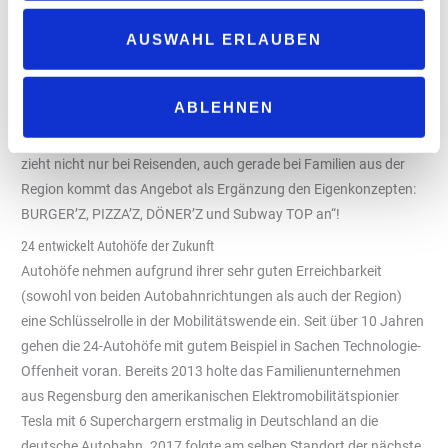
sind uns sicher, mit 24 einen solchen erstklassigen Partner mit
AUSWAHL ERLAUBEN
Zukunftsaussicht gefunden zu haben!“, freut sich Kolja
Mühlberger, COO von Coffee Fellows, über die gelungene
Kooperation am 24-Autohof Mühldorf. Auch das
ABLEHNEN
regionalverwurzelte Pächterehepaar Florian und Sabrina Reiserer
freut sich über die Ergänzung und ist zuversichtlich: „Das Angebot
zieht nicht nur bei Reisenden, auch gerade bei Familien aus der
Region kommt das Angebot als Ergänzung den Eigenkonzepten:
BURGER’Z, PIZZA’Z, DÖNER’Z und Subway TOP an“!
24 entwickelt Autohöfe der Zukunft
Autohöfe nehmen aufgrund ihrer sehr guten Erreichbarkeit
(sowohl von beiden Autobahnrichtungen als auch der Region)
eine Schlüsselrolle in der Mobilitätswende ein. Seit über 10 Jahren
gehen die 24-Autohöfe mit gutem Beispiel in Sachen Technologie-
Offenheit voran. Bereits 2013 holte das Familienunternehmen
aus Regensburg den amerikanischen Elektromobilitätspionier
Tesla mit 6 Superchargern erstmalig in Deutschland an die
deutsche Autobahn. 2017 folgte am selben Standort der nächste