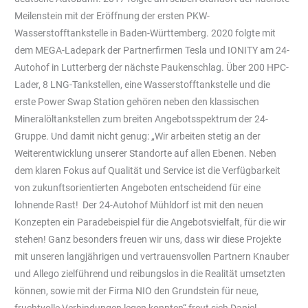
Meilenstein mit der Eröffnung der ersten PKW-
Wasserstofftankstelle in Baden-Württemberg. 2020 folgte mit
dem MEGA-Ladepark der Partnerfirmen Tesla und IONITY am 24-
Autohof in Lutterberg der nächste Paukenschlag. Über 200 HPC-
Lader, 8 LNG-Tankstellen, eine Wasserstofftankstelle und die
erste Power Swap Station gehören neben den klassischen
Mineralöltankstellen zum breiten Angebotsspektrum der 24-
Gruppe. Und damit nicht genug: „Wir arbeiten stetig an der
Weiterentwicklung unserer Standorte auf allen Ebenen. Neben
dem klaren Fokus auf Qualität und Service ist die Verfügbarkeit
von zukunftsorientierten Angeboten entscheidend für eine
lohnende Rast! Der 24-Autohof Mühldorf ist mit den neuen
Konzepten ein Paradebeispiel für die Angebotsvielfalt, für die wir
stehen! Ganz besonders freuen wir uns, dass wir diese Projekte
mit unseren langjährigen und vertrauensvollen Partnern Knauber
und Allego zielführend und reibungslos in die Realität umsetzten
können, sowie mit der Firma NIO den Grundstein für neue,
fruchtvolle Verbindungen legen konnten“ freut sich Daniel