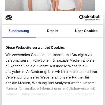
Geschäftsführer Leonardo Ziegler und Rahel Fischer,
Backoffice Manager, bilden das Team der 14degrees GmbH.
Zustimmung
Details
Über Cookies
Foto: 14degrees GmbH
Gemeinsam mit dem SmartCityHouse und den
Beteiligungspartnern Q1 Energie
Diese Webseite verwendet Cookies
AG, Diersch & Schröder Gruppe über die Ecovia Holding GmbH
Wir verwenden Cookies, um Inhalte und Anzeigen zu
sowie LM IT Services AG fand am 15. März die notarielle
personalisieren, Funktionen für soziale Medien anbieten
Beurkundung der 14degrees Unternehmensgründung statt. In
zu können und die Zugriffe auf unsere Website zu
den kommenden Wochen startet auch der operative
analysieren. Außerdem geben wir Informationen zu Ihrer
Geschäftsbetrieb der Cloudplattform für digitalen B2B THG-
Verwendung unserer Website an unsere Partner für
Quotenhandel.
soziale Medien, Werbung und Analysen weiter. Unsere
Als zentrales Klimaschutzinstrument hilft die
Partner führen diese Informationen möglicherweise mit
Treibhausgasminderungs-Quote dabei, den nachhaltigen Wandel
weiteren Daten zusammen, die Sie ihnen bereitgestellt
im Verkehrssektor zu beschleunigen. Ziel von 14degrees ist es,
haben oder die sie im Rahmen Ihrer Nutzung der Dienste
einen transparenten und multilateralen Marktplatz für den