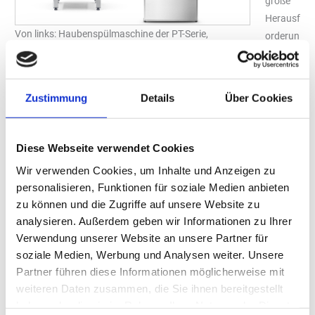
große
Herausf
Von links: Haubenspülmaschine der PT-Serie,
orderun
Gerätespülmaschine der UF-Serie,
g. Der
Untertischspülmaschine der UC-Serie
Spülspe
Foto: Winterhalter
zialist
Zustimmung
Details
Über Cookies
Winterhalter aus Meckenbeuren verlängert deshalb seine
Energiesparaktionen bis Ende September.
Beim Kauf einer neuen Haubenspülmaschine der PT-Serie erhalten
Diese Webseite verwendet Cookies
Gastronomen das angetriebene Nachspülsystem ohne Aufpreis
Wir verwenden Cookies, um Inhalte und Anzeigen zu
und profitieren außerdem von den gesenkten Betriebskosten
personalisieren, Funktionen für soziale Medien anbieten
durch den Einsatz moderner und energieeffizienter Spültechnik.
zu können und die Zugriffe auf unsere Website zu
Bei einem Strompreis von 0,40 €/kWh und 100 Spülzyklen am Tag
analysieren. Außerdem geben wir Informationen zu Ihrer
spart die PT-M EnergyPlus mit angetriebenem Nachspülsystem
Verwendung unserer Website an unsere Partner für
bis zu 3.850 € im Jahr im Vergleich zu einem Vorgängermodell.
soziale Medien, Werbung und Analysen weiter. Unsere
Partner führen diese Informationen möglicherweise mit
Mit der 500 €-Cashback-Aktion belohnt Winterhalter alle Kunden,
weiteren Daten zusammen, die Sie ihnen bereitgestellt
die ihre neue Untertischspülmaschine der UC-Serie oder
haben oder die sie im Rahmen Ihrer Nutzung der Dienste
Haubenspülmaschine der PT-Serie mit Connected Wash