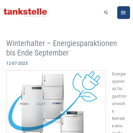
Zum
HA
Inhalt
Suchen
springen
Winterhalter – Energiesparaktionen
bis Ende September
12-07-2023
Energie
sparen
ist für
gastron
omisch
e
Betrieb
e eine