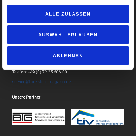
AGB
Compliance
ALLE ZULASSEN
Produktsicherheit
Suchen
AUSWAHL ERLAUBEN
medialog GmbH & Co. KG
Am Bollgraben 1
ABLEHNEN
76534 Baden-Baden
Telefon: +49 (0) 72 25 606-00
service@tankstelle-magazin.de
Unsere Partner