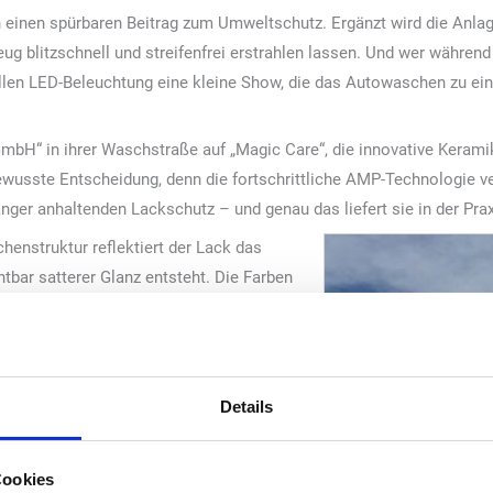
h einen spürbaren Beitrag zum Umweltschutz. Ergänzt wird die Anlag
ug blitzschnell und streifenfrei erstrahlen lassen. Und wer währe
ollen LED-Beleuchtung eine kleine Show, die das Autowaschen zu e
mbH“ in ihrer Waschstraße auf „Magic Care“, die innovative Kerami
usste Entscheidung, denn die fortschrittliche AMP-Technologie ver
änger anhaltenden Lackschutz – und genau das liefert sie in der Prax
henstruktur reflektiert der Lack das
htbar satterer Glanz entsteht. Die Farben
d eine härtere Schutzschicht das
flüssen bewahrt. Zusätzlich sorgen die
für, dass feine Kratzer gemindert werden
t.
Details
 haben wir gemerkt, wie sich die
 verstärkt“, berichtet der Betreiber. „Der
Cookies