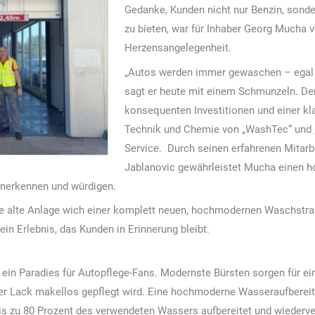
Gedanke, Kunden nicht nur Benzin, sond
zu bieten, war für Inhaber Georg Mucha 
Herzensangelegenheit.
„Autos werden immer gewaschen – egal o
sagt er heute mit einem Schmunzeln. De
konsequenten Investitionen und einer kla
Technik und Chemie von „WashTec“ und 
Service. Durch seinen erfahrenen Mitarb
Jablanovic gewährleistet Mucha einen h
nerkennen und würdigen.
e alte Anlage wich einer komplett neuen, hochmodernen Waschstraß
 ein Erlebnis, das Kunden in Erinnerung bleibt.
in Paradies für Autopflege-Fans. Modernste Bürsten sorgen für ein
her Lack makellos gepflegt wird. Eine hochmoderne Wasseraufbereitung
 bis zu 80 Prozent des verwendeten Wassers aufbereitet und wieder