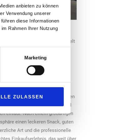
 Medien anbieten zu können
hrer Verwendung unserer
 führen diese Informationen
r
ie im Rahmen Ihrer Nutzung
 hinaus zum Waschen – das spiegelt
iten wie Handtücher oder
Marketing
ft geht, sondern um echte
mer häufiger gewählt – nicht
ardprogrammen abhebt.
n, im Mai 2025 komplett umgebauten
ALLE ZULASSEN
räsentiert sich modern, einladend
len einlädt. Nach einem großartigen
phäre einen leckeren Snack, guten
rzliche Art und die professionelle
chtes Einkaufserlebnis, das weit über