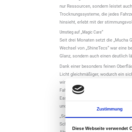
nur Ressourcen, sondern leistet auc
Trocknungssysteme, die jedes Fahrze
hinsieht, erlebt mit der stimmungsv
Umstieg auf „Magic Care“
Seit drei Monaten setzt die „Mucha G
Wechsel von „ShineTecs“ war eine bew
Glanz, sondern auch einen deutlich l
Dank einer besonders feinen Oberfläc
Licht gleichmäßiger, wodurch ein sic
wirken tiefer und lebendiger, währen
Fahrzeug zuverlässig vor äußeren Ein
Easy-to-Clean- und Repair-Effekte da
und Schmutz kaum noch haften bleib
Zustimmung
„Schon nach den ersten Anwendungen
Schutzschicht mit jeder Wäsche weiter
Diese Webseite verwendet 