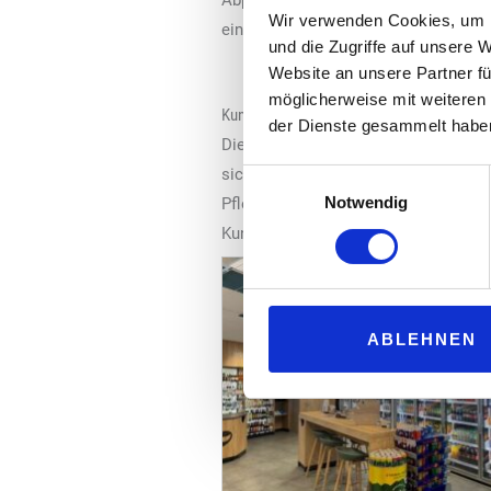
Abperleffekt ist jetzt so ausgeprägt
Wir verwenden Cookies, um I
einem Regenschauer deutlich sehen 
und die Zugriffe auf unsere 
Website an unsere Partner fü
möglicherweise mit weiteren
Kundenbindung mit Mehrwert
der Dienste gesammelt habe
Die Kunden wissen diesen guten Ser
sich in der großen Zahl an Stammku
Einwilligungsauswahl
Notwendig
Pflegesprays, oder die beliebte Kund
Kundenbeziehungen.
ABLEHNEN