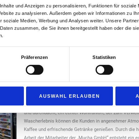
, dass man den Unterschied sogar bei
nhalte und Anzeigen zu personalisieren, Funktionen für soziale
kann.“
Website zu analysieren. Außerdem geben wir Informationen zu I
r soziale Medien, Werbung und Analysen weiter. Unsere Partner
Foto: Susanne Lamme
 Daten zusammen, die Sie ihnen bereitgestellt haben oder die s
n.
vice zu schätzen und kommen von weit über die Grenzen Nürnbergs
nden wider. Ob es die persönliche Begrüßung, kleine Aufmerksamke
Präferenzen
Statistiken
enkarte sind: Wer hier wäscht, spürt, dass es nicht nur ums Geschä
Besonders die Premiumwäsche mit „Magic Care“ wird im
zuletzt, weil sich das Endergebnis deutlich von Stand
Abgerundet wird dieser Rund-um-Service mit dem neue
AUSWAHL ERLAUBEN
Tankstellen-Shop der „Mucha GmbH“. Das neue Design p
und durchdacht, ein echter Wohlfühlort, der zum Verwei
Wascherlebnis können die Kunden in angenehmer Atmos
Kaffee und erfrischende Getränke genießen. Durch die he
Arbeit der Mitarbeiter der „Mucha GmbH“ entsteht ein e