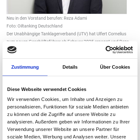
Neu in den Vorstand berufen: Reza Adami
Foto: Oiltanking Deutschland
Der Unabhängige Tanklagerverband (UTV) hat Ulfert Cornelius
zum neuen Geschäftsführer ab Februar 2025 ernannt und Reza
Adami neu in den Vorstand berufen. Onno Handels wurde in
seinem Amt als Vorstandsvorsitzender bestätigt. Im Rahmen der
Mitgliederversammlung am 27. November 2024 hat der
Zustimmung
Details
Über Cookies
Unabhängige Tanklagerverband (UTV) personelle Weichen für die
weitere Entwicklung des Verbands gestellt: Ulfert Cornelius,
langjähriges Vorstandsmitglied im UTV und seit mehr als 25
Diese Webseite verwendet Cookies
Jahren in leitenden Funktionen in der Tanklagerlogistik tätig, wird
Wir verwenden Cookies, um Inhalte und Anzeigen zu
mit Wirkung zum 1. Februar 2025 zum UTV-Geschäftsführer
personalisieren, Funktionen für soziale Medien anbieten
bestellt. Cornelius wird in dieser Funktion die Nachfolge von Frank
zu können und die Zugriffe auf unsere Website zu
Schaper antreten, der nach neun Jahren Tätigkeit für den UTV am
analysieren. Außerdem geben wir Informationen zu Ihrer
28. Februar 2025 auf eigenen Wunsch aus diesem Amt
Verwendung unserer Website an unsere Partner für
ausscheidet. Während der Amtszeit von Schaper konnte das
soziale Medien, Werbung und Analysen weiter. Unsere