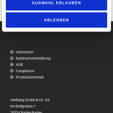
AUSWAHL ERLAUBEN
Associations (FETSA) unterstützt.
www.tanklagerverband.de
ABLEHNEN
Impressum
Datenschutzerklärung
AGB
Compliance
Produktsicherheit
Suchen
medialog GmbH & Co. KG
Am Bollgraben 1
76534 Baden-Baden