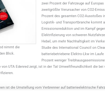
zwei Prozent der Fahrzeuge auf Europas 
zweitgrößte Verursacher von CO2-Emissi
Prozent des gesamten CO2-Ausstoßes im 
Logistik- und Transportbranche kommt al
Emissionsreduktion und im Kampf gegen
Elektrifizierung von schweren Nutzfahrz
Hebel, um mehr Nachhaltigkeit im Verkeh
ed nimmt die
Studie des International Council on Cle
den Blick.
batteriebetriebene Elektro-Lkw im Laufe
Prozent weniger Treibhausgasemissionen
 von UTA Edenred zeigt, ist in der Tat Umweltfreundlichkeit die bei
ifizieren.
men ist die Umstellung vom Verbrenner auf batterieelektrische Fah
 der Umwelt etwas, sondern kann sich auch wirtschaftlich lohnen wie
ungspreis eines Elektro-Lkw höher, allerdings fallen die Energie- un