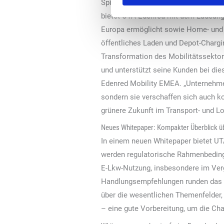
Spirii, einem führenden Anbieter von 
bietet UTA Edenred mit dem Ladeang
Europa ermöglicht sowie Home- und 
öffentliches Laden und Depot-Chargin
Transformation des Mobilitätssektor
und unterstützt seine Kunden bei di
Edenred Mobility EMEA. „Unternehmen, 
sondern sie verschaffen sich auch k
grünere Zukunft im Transport- und Lo
Neues Whitepaper: Kompakter Überblick 
In einem neuen Whitepaper bietet UT
werden regulatorische Rahmenbedinge
E-Lkw-Nutzung, insbesondere im Verg
Handlungsempfehlungen runden das In
über die wesentlichen Themenfelder, 
– eine gute Vorbereitung, um die Chan