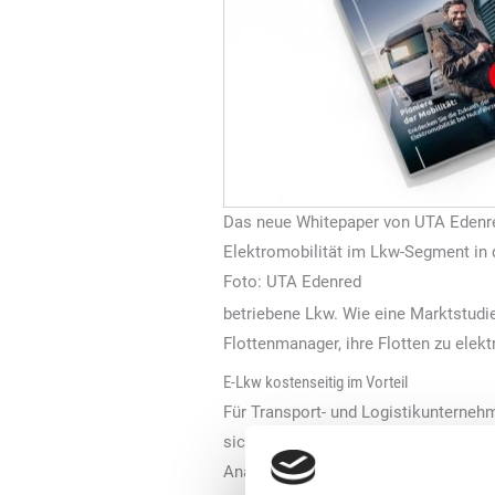
Das neue Whitepaper von UTA Edenr
Elektromobilität im Lkw-Segment in 
Foto: UTA Edenred
betriebene Lkw. Wie eine Marktstudie
Flottenmanager, ihre Flotten zu elektr
E-Lkw kostenseitig im Vorteil
Für Transport- und Logistikunterneh
sich ihr zu stellen, bringt nicht nur
Analyse zeigt. Zwar ist der Anschaff