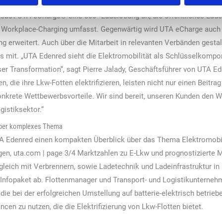
EV-Ladeplattformen, der seit Anfang des Jahres Teil der Edenred Gru
ebot UTA eCharge® eine 360°-Ladelösung an, die öffentliches Lade
Workplace-Charging umfasst. Gegenwärtig wird UTA eCharge auch 
g erweitert. Auch über die Mitarbeit in relevanten Verbänden gesta
s mit. „UTA Edenred sieht die Elektromobilität als Schlüsselkompo
eser Transformation“, sagt Pierre Jalady, Geschäftsführer von UTA 
die ihre Lkw-Fotten elektrifizieren, leisten nicht nur einen Beitrag
onkrete Wettbewerbsvorteile. Wir sind bereit, unseren Kunden den W
gistiksektor.“
über komplexes Thema
A Edenred einen kompakten Überblick über das Thema Elektromobili
n, uta.com | page 3/4 Marktzahlen zu E-Lkw und prognostizierte Ma
leich mit Verbrennern, sowie Ladetechnik und Ladeinfrastruktur in 
fopaket ab. Flottenmanager und Transport- und Logistikunternehme
die bei der erfolgreichen Umstellung auf batterie-elektrisch betrie
cen zu nutzen, die die Elektrifizierung von Lkw-Flotten bietet.