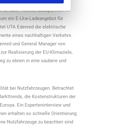
ppe ist. In Kooperation mit Spirii
n an über 750.000 Ladepunkten in
um ein E-Lkw-Ladeangebot für
ltet UTA Edenred die elektrische
nente eines nachhaltigen Verkehrs
Edenred und General Manager von
 zur Realisierung der EU-Klimaziele,
eg zu ebnen in eine saubere und
tät bei Nutzfahrzeugen. Betrachtet
rkttrends, die Kostenstrukturen der
Europa. Ein Experteninterview und
n erhalten so schnelle Orientierung
bene Nutzfahrzeuge zu beachten sind