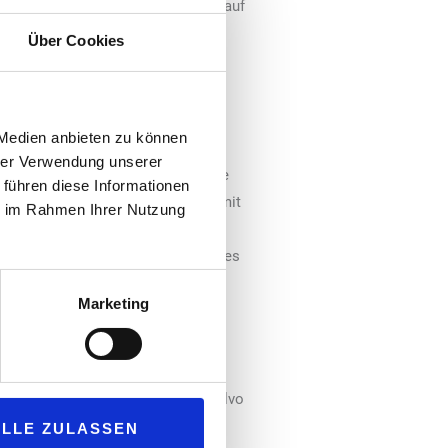
ter. Diese Differenz ist vor allem auf
le als herkömmliche
Über Cookies
e, Subventionen und steuerliche
 Medien anbieten zu können
es Ladenetzes investiert werden.
hrer Verwendung unserer
.000 bis 15.000 leistungsstärkere
 führen diese Informationen
hl davon Hochleistungsladepunkte mit
ie im Rahmen Ihrer Nutzung
 Leistung (100 kW) auf Lkw-
 der Trend beim Auf- und Ausbau des
epunkte in Europa liegt bei über
Marketing
mit einem Netzwerk von Partnern
uck, der TRATON Group und der Volvo
hat, sowie die Zusammenarbeit mit
ALLE ZULASSEN