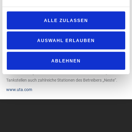
„Wir freuen uns sehr über die Zusammenarbeit mit‘ UTA Edenred’“,
sagt Toni Flyckt, Head of Marketing & Communication bei „Oy
ALLE ZULASSEN
Teboil Ab“. „Durch die Partnerschaft erhalten Inhaber der UTA-
Card Zugang zu rund 430 neuen Tankstellen in Finnland, darunter
über 200 D-Automaten für schwere Nutzfahrzeuge. Im Laufe des
AUSWAHL ERLAUBEN
Frühjahrs kommen weitere Stationen hinzu, die sich an Pkw-
Nutzer richten. Neben der Kraftstoffversorgung profitieren UTA-
Kunden zudem auch von 80 Stationen mit umfangreichem
ABLEHNEN
Serviceangebot, die sich für eine Pause auf der Tour anbieten.“
Zum UTA-Akzeptanznetz in Finnland zählen neben den „Teboil“-
Tankstellen auch zahlreiche Stationen des Betreibers „Neste“.
www.uta.com