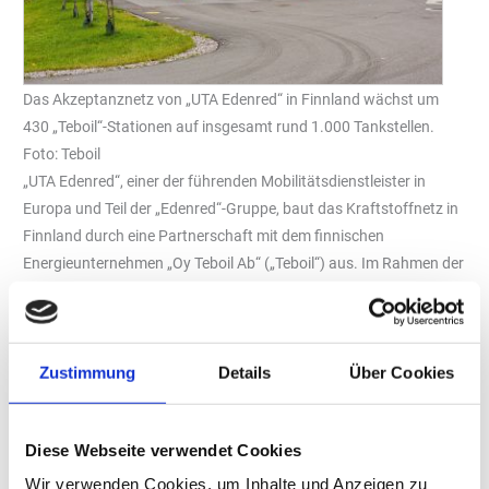
Das Akzeptanznetz von „UTA Edenred“ in Finnland wächst um
430 „Teboil“-Stationen auf insgesamt rund 1.000 Tankstellen.
Foto: Teboil
„UTA Edenred“, einer der führenden Mobilitätsdienstleister in
Europa und Teil der „Edenred“-Gruppe, baut das Kraftstoffnetz in
Finnland durch eine Partnerschaft mit dem finnischen
Energieunternehmen „Oy Teboil Ab“ („Teboil“) aus. Im Rahmen der
Zusammenarbeit werden insgesamt rund 430 „Teboil“-Stationen
in das UTA-Netz aufgenommen. Im ersten Schritt stehen UTA
Kunden rund 200 Lkw-kompatible Tankstellen zur Verfügung.
Zustimmung
Details
Über Cookies
Weitere 230 Stationen, darunter Tankstellen für Pkw, kommen in
den nächsten Monaten hinzu.
Insgesamt wächst das Akzeptanznetz von „UTA Edenred“ in
Diese Webseite verwendet Cookies
Finnland durch die Partnerschaft mit „Teboil“ auf rund 1.000
Wir verwenden Cookies, um Inhalte und Anzeigen zu
Stationen.