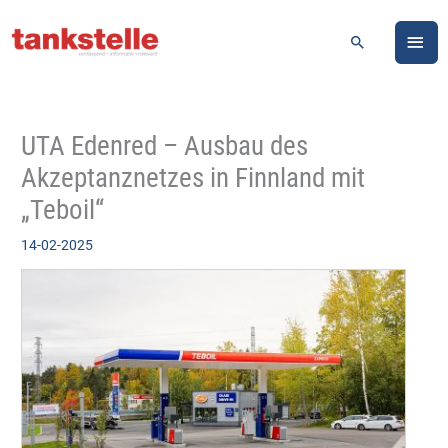
Zum
HA
Inhalt
Suchen
springen
UTA Edenred – Ausbau des
Akzeptanznetzes in Finnland mit
„Teboil“
14-02-2025