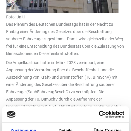
Foto: Uniti
Das Plenum des Deutschen Bundestags hat in der Nacht zu
Freitag einer Änderung des Gesetzes über die Beschaffung
sauberer Fahrzeuge zugestimmt. Damit wird gleichzeitig der Weg
frei für eine Entscheidung des Bundesrats über die Zulassung von
klimaschonenden Dieselreinkraftstoffen.
Die Ampelkoalition hatte im März 2023 vereinbart, eine
Anpassung der Verordnung über die Beschaffenheit und die
Auszeichnung von Kraft- und Brennstoffen (10. BImSchV) mit
einer Änderung des Gesetzes über die Beschaffung sauberer
Fahrzeuge (SaubFahrzeugBeschG) zu verknüpfen. Die
Anpassung der 10. BImSchV durch die Aufnahme der
Dieselkraftstoffnorm DIN EN 15940 ist die Voraussetzung dafür,
dass klimaschonende synthetische Reinkraftstoffe wie biogener
HVO-Diesel oder grünstrombasierter E-Diesel an öffentlichen
Tankstellen in Deutschland vertrieben werden können. Diese
Zustimmung
Details
Über Cookies