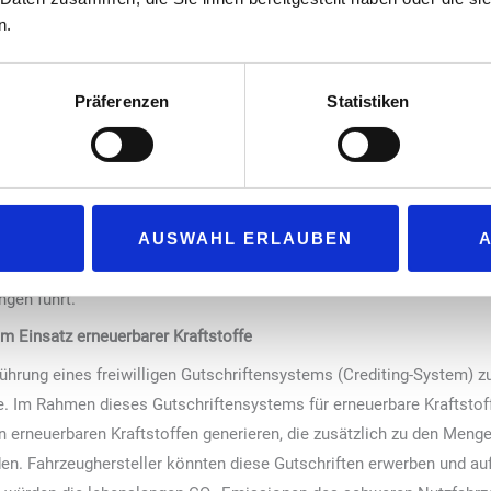
n.
enstoffkorrekturfaktors
chreibens appellieren an die Bundesregierung, sich auf europäische
Präferenzen
Statistiken
kturfaktors (Carbon-Correction-Factor) in die Regelung der CO
-Emi
2
itige Regulierung ist eine veraltete Art des Vergleichs der verschi
 der Kraftstoffe ausgeht. Ein Kohlenstoffkorrekturfaktor dagegen w
schiedene Kraftstoffarten in einem Referenzjahr berücksichtigen. Ei
AUSWAHL ERLAUBEN
 die Menge der erneuerbaren Kraftstoffe, die bereits im aktuellen Kr
limaschutzbeitrag etwa von biogenen Kraftstoffen nicht angerechnet,
ngen führt.
m Einsatz erneuerbarer Kraftstoffe
führung eines freiwilligen Gutschriftensystems (Crediting-System)
e. Im Rahmen dieses Gutschriftensystems für erneuerbare Kraftstoff
von erneuerbaren Kraftstoffen generieren, die zusätzlich zu den Men
den. Fahrzeughersteller könnten diese Gutschriften erwerben und au