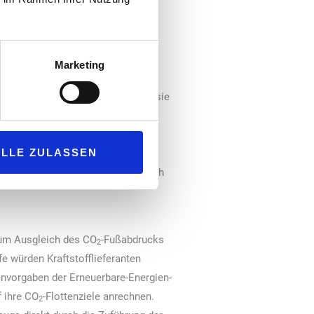
r Ebene aktiv für die Einführung
Marketing
ssionsstandards für schwere
edenen Fahrzeugtechnologien, weil sie
ürde den Anteil erneuerbarer
ne solche Option würde die CO
-
2
ALLE ZULASSEN
aftstoffmix enthalten sind,
 was zu sachlich und klimapolitisch
 zum Ausgleich des CO
-Fußabdrucks
2
e würden Kraftstofflieferanten
genvorgaben der Erneuerbare-Energien-
f ihre CO
-Flottenziele anrechnen.
2