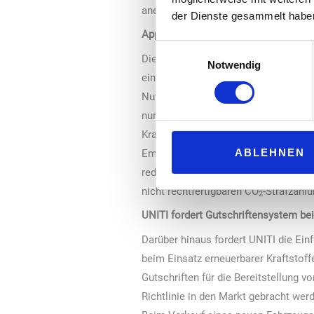
anerkannt werden.
der Dienste gesammelt habe
Appell für die Einführung eines Kohl
Einwilligungsauswahl
Die Unterzeichner des gemeinsamen S
Notwendig
eines so genannten Kohlenstoffkorre
Nutzfahrzeuge einzusetzen. Die derze
nur von einem rein fossilen Ursprung
Kraftstoffe im Kraftstoffmix für ver
ABLEHNEN
Emissionsziele für Lkw-Hersteller um
reduzieren. Bislang wird der reale K
nicht rechtfertigbaren CO
-Strafzahlu
2
UNITI fordert Gutschriftensystem bei
Darüber hinaus fordert UNITI die Ein
beim Einsatz erneuerbarer Kraftstoff
Gutschriften für die Bereitstellung 
Richtlinie in den Markt gebracht wer