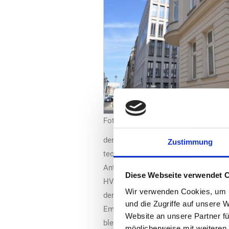
Foto: Uniti
der EU-Kommission zur Überarbeitun
Zustimmung
technologieneutral. Fahrzeugherstell
Antrieben sowie mit Wasserstoffmoto
Diese Webseite verwendet 
HVO100, B100 oder grünstrombasierte
Wir verwenden Cookies, um I
der CO
-Emissionsausstoß am Endroh
2
und die Zugriffe auf unsere 
Emissionen etwa bei der Herstellung
Website an unsere Partner fü
bleiben außen vor. Demgegenüber sol
möglicherweise mit weiteren