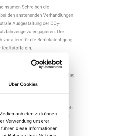
emeinsamen Schreiben die
h bei den anstehenden Verhandlungen
eutrale Ausgestaltung der CO
-
2
tzfahrzeuge zu engagieren. Die
h vor allem für die Berücksichtigung
Kraftstoffe ein.
bände der gesamten
s hin zu den Herstellern von
e angehören, bewertet den Vorschlag
ards als nicht ausreichend
Über Cookies
r brennstoffzellenelektrischen
stoffe wie Bio-LNG, eLNG, Bio-CNG,
 der Verordnung wird ausschließlich
 Medien anbieten zu können
als grundsätzlich CO
-neutral, denn
2
hrer Verwendung unserer
er verwendeten Antriebsenergie
 führen diese Informationen
rer Nutzfahrzeuge weiterhin nicht
ie im Rahmen Ihrer Nutzung