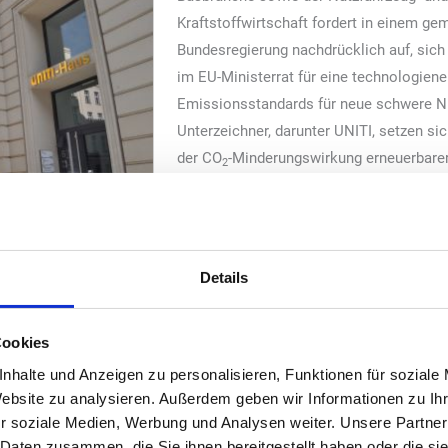
Kraftstoffwirtschaft fordert in einem g
Bundesregierung nachdrücklich auf, sic
im EU-Ministerrat für eine technologien
Emissionsstandards für neue schwere Nu
Unterzeichner, darunter UNITI, setzen sic
der CO
-Minderungswirkung erneuerbarer 
2
Das Bündnis, dem Unternehmen und Ver
Wertschöpfungskette von Kraftstoffen bi
Fahrzeugen und Nutzern dieser Fahrzeug
g der geltenden Verordnung (EU) 2019/1242 zu CO
-Emissionsstand
Details
2
er und Zulieferer können demnach nur mit batterieelektrischen- ode
ren die Reduktionsziele erreichen. Der Einsatz erneuerbarer Kraft
Cookies
r E-Fuels soll dagegen nicht anerkannt werden. Der Grund dafür: In
nhalte und Anzeigen zu personalisieren, Funktionen für soziale
r betrachtet. Lokal emissionsfreie Antriebssysteme gelten damit 
Website zu analysieren. Außerdem geben wir Informationen zu I
 des Fahrzeugs sowie bei dessen Batterie oder bei der Erzeugung d
r soziale Medien, Werbung und Analysen weiter. Unsere Partner
l der Emissionsbeitrag erneuerbarer Kraftstoffe beim Betrieb schwe
 Daten zusammen, die Sie ihnen bereitgestellt haben oder die s