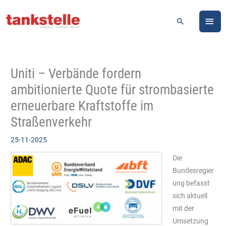
Zum
HA
Inhalt
Suchen
springen
Uniti – Verbände fordern
ambitionierte Quote für strombasierte
erneuerbare Kraftstoffe im
Straßenverkehr
25-11-2025
Die
Bundesregier
ung befasst
sich aktuell
mit der
Umsetzung