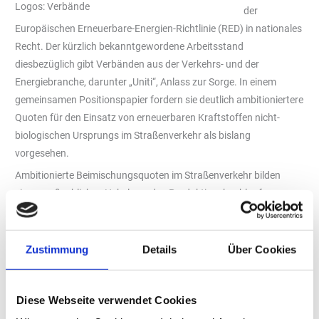
Logos: Verbände
der
Europäischen Erneuerbare-Energien-Richtlinie (RED) in nationales
Recht. Der kürzlich bekanntgewordene Arbeitsstand
diesbezüglich gibt Verbänden aus der Verkehrs- und der
Energiebranche, darunter „Uniti“, Anlass zur Sorge. In einem
gemeinsamen Positionspapier fordern sie deutlich ambitioniertere
Quoten für den Einsatz von erneuerbaren Kraftstoffen nicht-
biologischen Ursprungs im Straßenverkehr als bislang
vorgesehen.
Ambitionierte Beimischungsquoten im Straßenverkehr bilden
einen maßgeblichen Hebel, um den Produktionshochlauf
Erneuerbarer Kraftstoffe anzureizen. Ein kürzlich bekannt
gewordener Arbeitsentwurf eines „Zweiten Gesetzes zur
Weiterentwicklung der THG-Minderungsquote“, der die
Zustimmung
Details
Über Cookies
europäische RED III in deutsches Recht umsetzen soll, bleibt bzgl.
der nationalen Mengenquoten für sogenannte RFNBO
Diese Webseite verwendet Cookies
(Renewable Fuels of Non-Biological Origin bzw. Erneuerbare
Kraftstoffe nicht-biologischen Ursprungs) hinter den