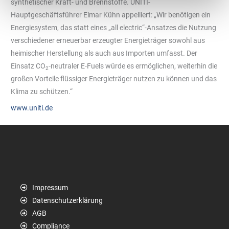
synthetischer Kraft- und Brennstoffe. UNITI-
Hauptgeschäftsführer Elmar Kühn appelliert: „Wir benötigen ein
Energiesystem, das statt eines „all electric“-Ansatzes die Nutzung
verschiedener erneuerbar erzeugter Energieträger sowohl aus
heimischer Herstellung als auch aus Importen umfasst. Der
Einsatz CO
-neutraler E-Fuels würde es ermöglichen, weiterhin die
2
großen Vorteile flüssiger Energieträger nutzen zu können und das
Klima zu schützen.“
www.uniti.de
Impressum
Datenschutzerklärung
AGB
Compliance